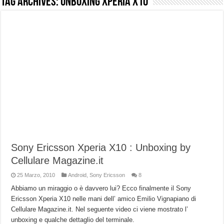
Tag Archives:
unboxing Xperia X10
NUASI B2-1: trascrizione e riassunti AI per le tue riunioni e lezioni universitarie
Dashcam 70mai A810 Lite: Piccola, 4K e molto efficace. Ecco come va in strada
NON Crederai a quanta LUCE fa questa Lampada Letour! – RECENSIONE
Cecotec Millor, recensione della mountain bike elettrica biammortizzata.
Chi l’ha detto che gli Open-Ear suonano male? Recensione EarFun Clip 2
BENKS OMNIWARRIOR: Più di un semplice vetro temperato!
Brondi Amico Vero 4G: Focus su SOS, sicurezza e controllo da remoto.
Brondi Amico VERO 4G : Focus su SOS e comandi da remoto
Sony Ericsson Xperia X10 : Unboxing by
Cellulare Magazine.it
25 Marzo, 2010
Android
,
Sony Ericsson
8
Abbiamo un miraggio o è davvero lui? Ecco finalmente il Sony
Ericsson Xperia X10 nelle mani dell’ amico Emilio Vignapiano di
Cellulare Magazine.it. Nel seguente video ci viene mostrato l’
unboxing e qualche dettaglio del terminale.