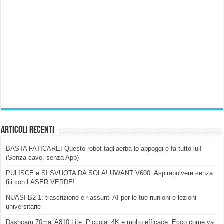
Articoli Recenti
BASTA FATICARE! Questo robot tagliaerba lo appoggi e fa tutto lui!
(Senza cavo, senza App)
PULISCE e SI SVUOTA DA SOLA! UWANT V600: Aspirapolvere senza
fili con LASER VERDE!
NUASI B2-1: trascrizione e riassunti AI per le tue riunioni e lezioni
universitarie
Dashcam 70mai A810 Lite: Piccola, 4K e molto efficace. Ecco come va