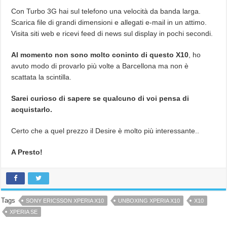
Con Turbo 3G hai sul telefono una velocità da banda larga.
Scarica file di grandi dimensioni e allegati e-mail in un attimo.
Visita siti web e ricevi feed di news sul display in pochi secondi.
Al momento non sono molto coninto di questo X10
, ho
avuto modo di provarlo più volte a Barcellona ma non è
scattata la scintilla.
Sarei curioso di sapere se qualcuno di voi pensa di
acquistarlo.
Certo che a quel prezzo il Desire è molto più interessante..
A Presto!
Tags
SONY ERICSSON XPERIA X10
UNBOXING XPERIA X10
X10
XPERIA SE