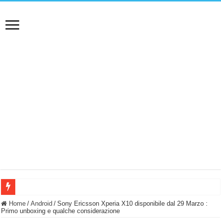
BASTA FATICARE! Questo robot tagliaerba lo appoggi e fa tutto lui! (Senza cav
Home
/
Android
/
Sony Ericsson Xperia X10 disponibile dal 29 Marzo :
Primo unboxing e qualche considerazione
PULISCE e SI SVUOTA DA SOLA! UWANT V600: Aspirapolvere senza fili con