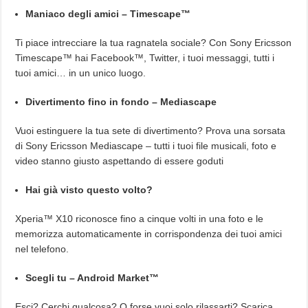
Maniaco degli amici – Timescape™
Ti piace intrecciare la tua ragnatela sociale? Con Sony Ericsson
Timescape™ hai Facebook™, Twitter, i tuoi messaggi, tutti i
tuoi amici… in un unico luogo.
Divertimento fino in fondo – Mediascape
Vuoi estinguere la tua sete di divertimento? Prova una sorsata
di Sony Ericsson Mediascape – tutti i tuoi file musicali, foto e
video stanno giusto aspettando di essere goduti
Hai già visto questo volto?
Xperia™ X10 riconosce fino a cinque volti in una foto e le
memorizza automaticamente in corrispondenza dei tuoi amici
nel telefono.
Scegli tu – Android Market™
Esci? Cerchi qualcosa? O forse vuoi solo rilassarti? Scarica