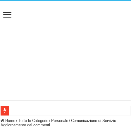
BASTA FATICARE! Questo robot tagliaerba lo appoggi e fa tutto lui! (Senza cav
Home
/
Tutte le Categorie
/
Personale
/
Comunicazione di Servizio :
Aggiornamento dei commenti
PULISCE e SI SVUOTA DA SOLA! UWANT V600: Aspirapolvere senza fili con