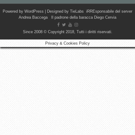
Powered by
WordPress
| Designed by
TieLabs
iRREsponsabile del server
Andrea Baccega Il padrone della baracca Diego Cervia
Since 2008 © Copyright 2018, Tutti i diritti riservati.
Privacy & Cookies Policy