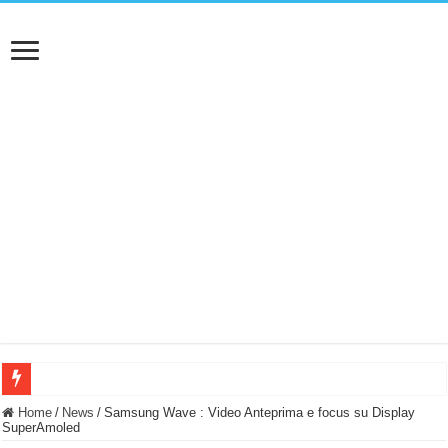
BASTA FATICARE! Questo robot tagliaerba lo appoggi e fa tutto lui! (Senza cav
Home
/
News
/
Samsung Wave : Video Anteprima e focus su Display
SuperAmoled
PULISCE e SI SVUOTA DA SOLA! UWANT V600: Aspirapolvere senza fili con