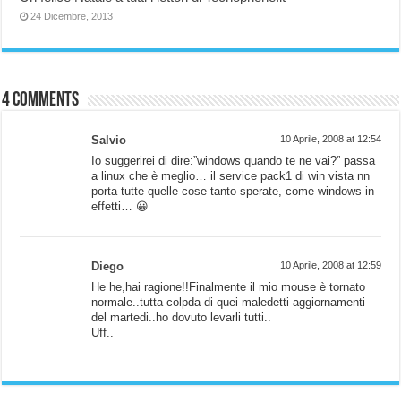
24 Dicembre, 2013
4 comments
Salvio
10 Aprile, 2008 at 12:54
Io suggerirei di dire:”windows quando te ne vai?” passa
a linux che è meglio… il service pack1 di win vista nn
porta tutte quelle cose tanto sperate, come windows in
effetti… 😀
Diego
10 Aprile, 2008 at 12:59
He he,hai ragione!!Finalmente il mio mouse è tornato
normale..tutta colpda di quei maledetti aggiornamenti
del martedi..ho dovuto levarli tutti..
Uff..