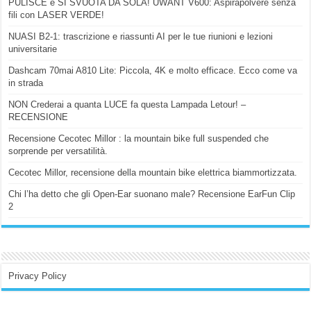
PULISCE e SI SVUOTA DA SOLA! UWANT V600: Aspirapolvere senza
fili con LASER VERDE!
NUASI B2-1: trascrizione e riassunti AI per le tue riunioni e lezioni
universitarie
Dashcam 70mai A810 Lite: Piccola, 4K e molto efficace. Ecco come va
in strada
NON Crederai a quanta LUCE fa questa Lampada Letour! –
RECENSIONE
Recensione Cecotec Millor : la mountain bike full suspended che
sorprende per versatilità.
Cecotec Millor, recensione della mountain bike elettrica biammortizzata.
Chi l’ha detto che gli Open-Ear suonano male? Recensione EarFun Clip
2
Privacy Policy