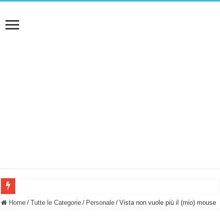
BASTA FATICARE! Questo robot tagliaerba lo appoggi e fa tutto lui! (Senza cav
Home
/
Tutte le Categorie
/
Personale
/
Vista non vuole più il (mio) mouse
PULISCE e SI SVUOTA DA SOLA! UWANT V600: Aspirapolvere senza fili con