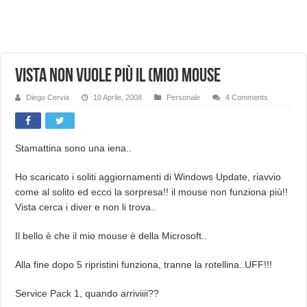
NUASI B2-1: trascrizione e riassunti AI per le tue riunioni e lezioni universitarie
Dashcam 70mai A810 Lite: Piccola, 4K e molto efficace. Ecco come va in strada
NON Crederai a quanta LUCE fa questa Lampada Letour! – RECENSIONE
Vista non vuole più il (mio) mouse
Cecotec Millor, recensione della mountain bike elettrica biammortizzata.
Diego Cervia
10 Aprile, 2008
Personale
4 Comments
Chi l’ha detto che gli Open-Ear suonano male? Recensione EarFun Clip 2
BENKS OMNIWARRIOR: Più di un semplice vetro temperato!
Stamattina sono una iena..
Brondi Amico Vero 4G: Focus su SOS, sicurezza e controllo da remoto.
Brondi Amico VERO 4G : Focus su SOS e comandi da remoto
Ho scaricato i soliti aggiornamenti di Windows Update, riavvio
come al solito ed ecco la sorpresa!! il mouse non funziona più!!
Vista cerca i diver e non li trova..
Il bello è che il mio mouse è della Microsoft..
Alla fine dopo 5 ripristini funziona, tranne la rotellina..UFF!!!
Service Pack 1, quando arriviiii??