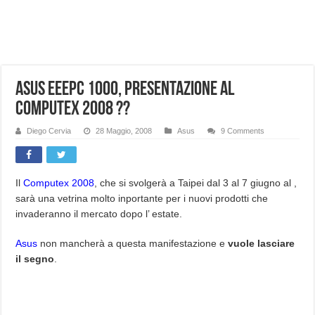
NUASI B2-1: trascrizione e riassunti AI per le tue riunioni e lezioni universitarie
Dashcam 70mai A810 Lite: Piccola, 4K e molto efficace. Ecco come va in strada
NON Crederai a quanta LUCE fa questa Lampada Letour! – RECENSIONE
Asus EEEPC 1000, presentazione al
Cecotec Millor, recensione della mountain bike elettrica biammortizzata.
computex 2008 ??
Chi l’ha detto che gli Open-Ear suonano male? Recensione EarFun Clip 2
BENKS OMNIWARRIOR: Più di un semplice vetro temperato!
Diego Cervia
28 Maggio, 2008
Asus
9 Comments
Brondi Amico Vero 4G: Focus su SOS, sicurezza e controllo da remoto.
Brondi Amico VERO 4G : Focus su SOS e comandi da remoto
Il
Computex 2008
, che si svolgerà a Taipei dal 3 al 7 giugno al ,
sarà una vetrina molto inportante per i nuovi prodotti che
invaderanno il mercato dopo l’ estate.
Asus
non mancherà a questa manifestazione e
vuole lasciare
il segno
.