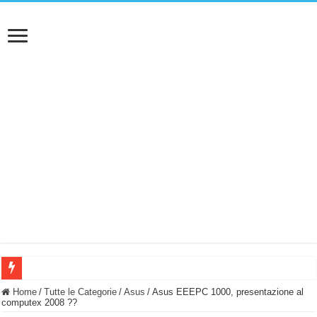
BASTA FATICARE! Questo robot tagliaerba lo appoggi e fa tutto lui! (Senza cav
Home
/
Tutte le Categorie
/
Asus
/
Asus EEEPC 1000, presentazione al
computex 2008 ??
PULISCE e SI SVUOTA DA SOLA! UWANT V600: Aspirapolvere senza fili con