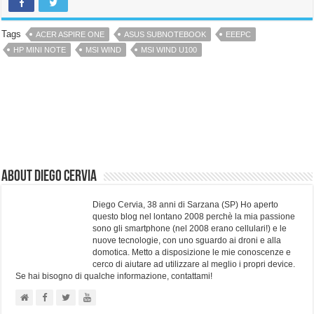
Tags
ACER ASPIRE ONE
ASUS SUBNOTEBOOK
EEEPC
HP MINI NOTE
MSI WIND
MSI WIND U100
About Diego Cervia
Diego Cervia, 38 anni di Sarzana (SP) Ho aperto
questo blog nel lontano 2008 perchè la mia passione
sono gli smartphone (nel 2008 erano cellulari!) e le
nuove tecnologie, con uno sguardo ai droni e alla
domotica. Metto a disposizione le mie conoscenze e
cerco di aiutare ad utilizzare al meglio i propri device.
Se hai bisogno di qualche informazione, contattami!