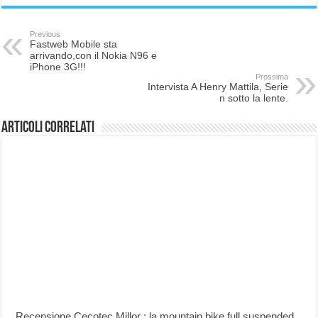
Previous
Fastweb Mobile sta
arrivando,con il Nokia N96 e
iPhone 3G!!!
Prossima
Intervista A Henry Mattila, Serie
n sotto la lente.
Articoli correlati
Recensione Cecotec Millor : la mountain bike full suspended