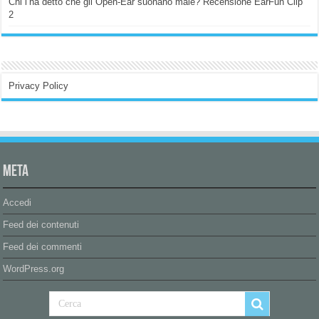
Chi l’ha detto che gli Open-Ear suonano male? Recensione EarFun Clip
2
Privacy Policy
Meta
Accedi
Feed dei contenuti
Feed dei commenti
WordPress.org