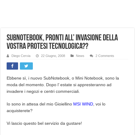
NUASI B2-1: trascrizione e riassunti AI per le tue riunioni e lezioni universitarie
Dashcam 70mai A810 Lite: Piccola, 4K e molto efficace. Ecco come va in strada
NON Crederai a quanta LUCE fa questa Lampada Letour! – RECENSIONE
SubNotebook, pronti all’ invasione della
Cecotec Millor, recensione della mountain bike elettrica biammortizzata.
vostra protesi tecnologica??
Chi l’ha detto che gli Open-Ear suonano male? Recensione EarFun Clip 2
BENKS OMNIWARRIOR: Più di un semplice vetro temperato!
Diego Cervia
22 Giugno, 2008
News
2 Comments
Brondi Amico Vero 4G: Focus su SOS, sicurezza e controllo da remoto.
Brondi Amico VERO 4G : Focus su SOS e comandi da remoto
Ebbene sì, i nuovo SubNotebook, o Mini Notebook, sono la
moda del momento. Dopo l’ estate si appresteranno ad
invadere i negozi e centri commerciali.
Io sono in attesa del mio Gioiellino
MSI WIND
, voi lo
acquisterete?
Vi lascio questo bel servizio da gustare!