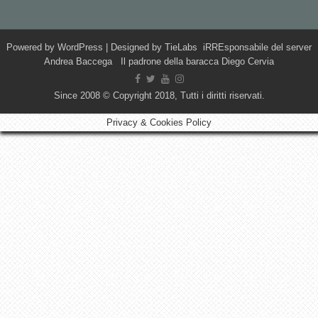
Powered by
WordPress
| Designed by
TieLabs
iRREsponsabile del server
Andrea Baccega Il padrone della baracca Diego Cervia
Since 2008 © Copyright 2018, Tutti i diritti riservati.
Privacy & Cookies Policy