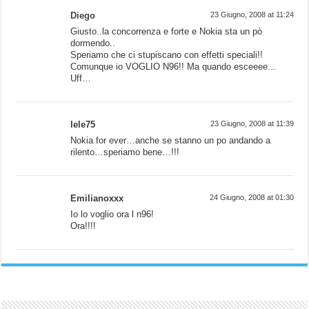
Diego
23 Giugno, 2008 at 11:24
Giusto..la concorrenza e forte e Nokia sta un pò
dormendo..
Speriamo che ci stupiscano con effetti speciali!!
Comunque io VOGLIO N96!! Ma quando esceeee…
Uff…
lele75
23 Giugno, 2008 at 11:39
Nokia for ever…anche se stanno un po andando a
rilento…speriamo bene…!!!
Emilianoxxx
24 Giugno, 2008 at 01:30
Io lo voglio ora l n96!
Ora!!!!