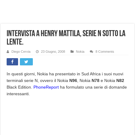
NUASI B2-1: trascrizione e riassunti AI per le tue riunioni e lezioni universitarie
Dashcam 70mai A810 Lite: Piccola, 4K e molto efficace. Ecco come va in strada
NON Crederai a quanta LUCE fa questa Lampada Letour! – RECENSIONE
Intervista A Henry Mattila, Serie n sotto la
Cecotec Millor, recensione della mountain bike elettrica biammortizzata.
lente.
Chi l’ha detto che gli Open-Ear suonano male? Recensione EarFun Clip 2
Diego Cervia
23 Giugno, 2008
Nokia
8 Comments
BENKS OMNIWARRIOR: Più di un semplice vetro temperato!
Brondi Amico Vero 4G: Focus su SOS, sicurezza e controllo da remoto.
In questi giorni, Nokia ha presentato in Sud Africa i suoi nuovi
Brondi Amico VERO 4G : Focus su SOS e comandi da remoto
terminali serie N, ovvero il Nokia
N96
, Nokia
N78
e Nokia
N82
Black Edition.
PhoneReport
ha formulato una serie di domande
interessanti.