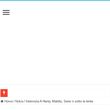
BASTA FATICARE! Questo robot tagliaerba lo appoggi e fa tutto lui! (Senza cav
Home
/
Nokia
/
Intervista A Henry Mattila, Serie n sotto la lente.
PULISCE e SI SVUOTA DA SOLA! UWANT V600: Aspirapolvere senza fili con