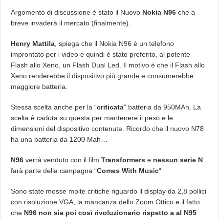
Argomento di discussione è stato il Nuovo
Nokia N96
che a
breve invaderà il mercato (finalmente).
Henry Mattila
, spiega che il Nokia N96 è un telefono
improntato per i video e quindi è stato preferito, al potente
Flash allo Xeno, un Flash Dual Led. Il motivo è che il Flash allo
Xeno renderebbe il dispositivo più grande e consumerebbe
maggiore batteria.
Stessa scelta anche per la “
criticata
” batteria da 950MAh. La
scelta è caduta su questa per mantenere il peso e le
dimensioni del dispositivo contenute. Ricordo che il nuovo N78
ha una batteria da 1200 Mah…
N96
verrà venduto con il film
Transformers
e
nessun serie N
farà parte della campagna “
Comes With Music
“
Sono state mosse molte critiche riguardo il display da 2,8 pollici
con risoluzione VGA, la mancanza dello Zoom Ottico e il fatto
che
N96 non sia poi così rivoluzionario rispetto a al N95