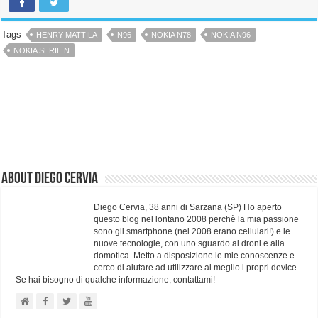
Tags
HENRY MATTILA
N96
NOKIA N78
NOKIA N96
NOKIA SERIE N
About Diego Cervia
Diego Cervia, 38 anni di Sarzana (SP) Ho aperto
questo blog nel lontano 2008 perchè la mia passione
sono gli smartphone (nel 2008 erano cellulari!) e le
nuove tecnologie, con uno sguardo ai droni e alla
domotica. Metto a disposizione le mie conoscenze e
cerco di aiutare ad utilizzare al meglio i propri device.
Se hai bisogno di qualche informazione, contattami!