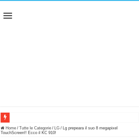
BASTA FATICARE! Questo robot tagliaerba lo appoggi e fa tutto lui! (Senza cav
Home
/
Tutte le Categorie
/
LG
/
Lg prepeara il suo 8 megapixel
TouchScreen!! Ecco il KC 910!
PULISCE e SI SVUOTA DA SOLA! UWANT V600: Aspirapolvere senza fili con