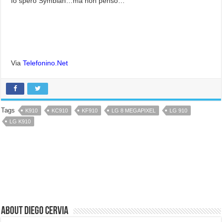
Io spero Symbian…ma non penso…
Via
Telefonino.Net
Tags
K910
KC910
KF910
LG 8 MEGAPIXEL
LG 910
LG K910
About Diego Cervia