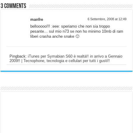
3 comments
manfre
6 Settembre, 2008 at 12:49
bellooooo!!! :eee: speriamo che non sia troppo
pesante… sul mio n73 se non ho minimo 10mb di ram
liberi crasha anche snake 🙂
Pingback:
iTunes per Symabian S60 è realtà!! in arrivo a Gennaio
2009!! | Tecnophone, tecnologia e cellulari per tutti i gusti!!