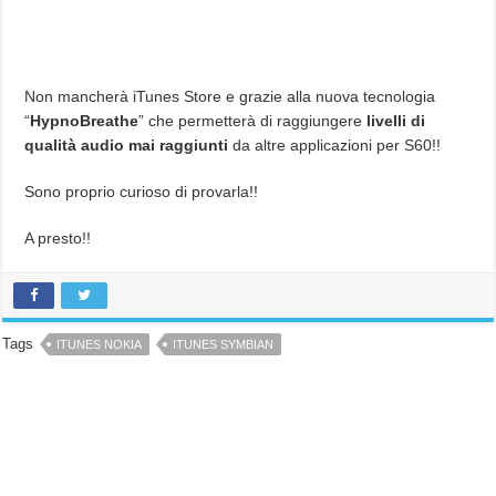
Non mancherà iTunes Store e grazie alla nuova tecnologia
“
HypnoBreathe
” che permetterà di raggiungere
livelli di
qualità audio mai raggiunti
da altre applicazioni per S60!!
Sono proprio curioso di provarla!!
A presto!!
Tags
ITUNES NOKIA
ITUNES SYMBIAN