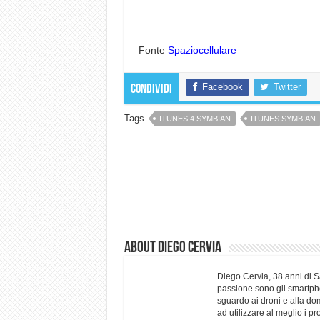
Fonte
Spaziocellulare
Facebook
Twitter
Condividi
Tags
ITUNES 4 SYMBIAN
ITUNES SYMBIAN
About Diego Cervia
Diego Cervia, 38 anni di 
passione sono gli smartpho
sguardo ai droni e alla do
ad utilizzare al meglio i p