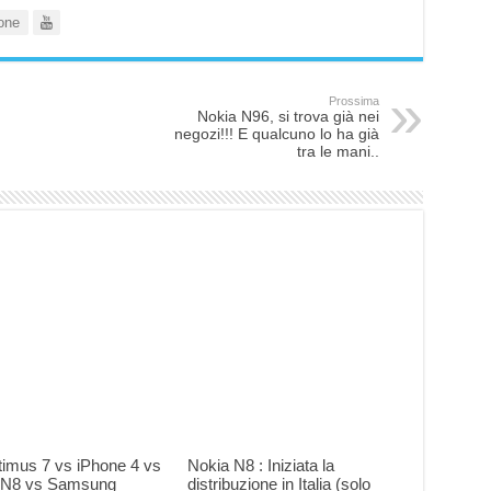
one
Prossima
Nokia N96, si trova già nei
negozi!!! E qualcuno lo ha già
tra le mani..
timus 7 vs iPhone 4 vs
Nokia N8 : Iniziata la
 N8 vs Samsung
distribuzione in Italia (solo