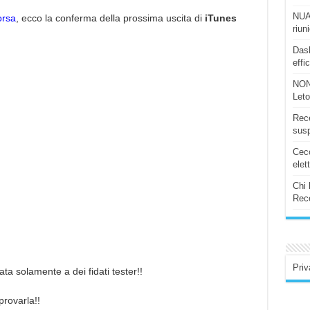
NUAS
orsa
, ecco la conferma della prossima uscita di
iTunes
riun
Dash
effi
NON
Let
Rece
susp
Ceco
elet
Chi 
Rece
Priv
ta solamente a dei fidati tester!!
provarla!!