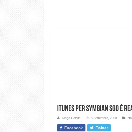
Dashcam 70mai A810 Lite: Pi
NON Crederai a quanta LU
Cecotec Millor, recensione 
Chi l’ha detto che gli Ope
BENKS OMNIWARRIOR: Più d
Brondi Amico Vero 4G: Focus
Brondi Amico VERO 4G : Fo
iTunes per Symbian S60 è rea
Diego Cervia
8 Settembre, 2008
Nok
Facebook
Twitter