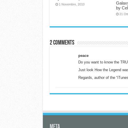
Galaxy
1 Novembre, 2010
by Ce
21 Ot
2 comments
peace
Do you want to know the TR
Just look How the Legend w
Regards, author of the “iTune
Meta