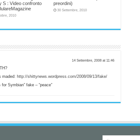
 S : Video confronto
preordini)
llulareMagazine
30 Settembre, 2010
tobre, 2010
14 Settembre, 2008 at 11:46
UTH?
as maded:
http://shittynews.wordpress.com/2008/09/13/fake/
s for Symbian” fake – “peace”