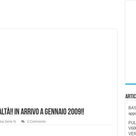
ccola, 4K e molto efficace. Ecco come va in strada
CE fa questa Lampada Letour! – RECENSIONE
della mountain bike elettrica biammortizzata.
n-Ear suonano male? Recensione EarFun Clip 2
i un semplice vetro temperato!
 su SOS, sicurezza e controllo da remoto.
cus su SOS e comandi da remoto
Artic
BAST
ltà!! in arrivo a Gennaio 2009!!
appo
ia Serie N
2 Comments
PUL
V600
VER