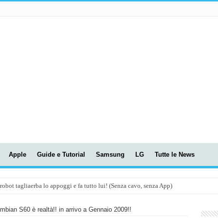
Apple
Guide e Tutorial
Samsung
LG
Tutte le News
t tagliaerba lo appoggi e fa tutto lui! (Senza cavo, senza App)
OLA! UWANT V600: Aspirapolvere senza fili con LASER VERDE!
mbian S60 è realtà!! in arrivo a Gennaio 2009!!
assunti AI per le tue riunioni e lezioni universitarie