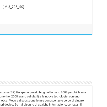
{IMU_728_90}
Sarzana (SP) Ho aperto questo blog nel lontano 2008 perchè la mia
ne (nel 2008 erano cellulari!) e le nuove tecnologie, con uno
motica. Metto a disposizione le mie conoscenze e cerco di aiutare
ropri device. Se hai bisogno di qualche informazione, contattami!