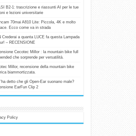
I B2-1: trascrizione e riassunti AI per le tue
ioni e lezioni universitarie
cam 70mai A810 Lite: Piccola, 4K e molto
cace. Ecco come va in strada
 Crederai a quanta LUCE fa questa Lampada
our! – RECENSIONE
nsione Cecotec Millor : la mountain bike full
ended che sorprende per versatilità.
tec Millor, recensione della mountain bike
trica biammortizzata.
l’ha detto che gli Open-Ear suonano male?
nsione EarFun Clip 2
acy Policy