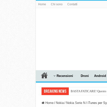
Home
Chi sono
Contatti
Recensioni
Droni
Android
Breaking News
BASTA FATICARE! Questo robo
PULISCE e SI SVUOTA DA S
Home
/
Nokia
/
Nokia Serie N
/
iTunes per Sy
NUASI B2-1: trascrizione e ri