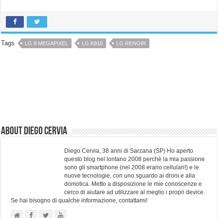
Tags
LG 8 MEGAPIXEL
LG K910
LG RENOIR
About Diego Cervia
Diego Cervia, 38 anni di Sarzana (SP) Ho aperto
questo blog nel lontano 2008 perchè la mia passione
sono gli smartphone (nel 2008 erano cellulari!) e le
nuove tecnologie, con uno sguardo ai droni e alla
domotica. Metto a disposizione le mie conoscenze e
cerco di aiutare ad utilizzare al meglio i propri device.
Se hai bisogno di qualche informazione, contattami!