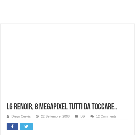
NUASI B2-1: trascrizione e riassunti AI per le tue riunioni e lezioni universitarie
Dashcam 70mai A810 Lite: Piccola, 4K e molto efficace. Ecco come va in strada
NON Crederai a quanta LUCE fa questa Lampada Letour! – RECENSIONE
Cecotec Millor, recensione della mountain bike elettrica biammortizzata.
Chi l’ha detto che gli Open-Ear suonano male? Recensione EarFun Clip 2
BENKS OMNIWARRIOR: Più di un semplice vetro temperato!
Brondi Amico Vero 4G: Focus su SOS, sicurezza e controllo da remoto.
Brondi Amico VERO 4G : Focus su SOS e comandi da remoto
LG Renoir, 8 Megapixel tutti da toccare..
Diego Cervia
22 Settembre, 2008
LG
12 Comments