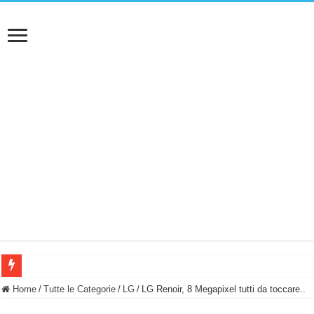
BASTA FATICARE! Questo robot tagliaerba lo appoggi e fa tutto lui! (Senza cav
Home
/
Tutte le Categorie
/
LG
/
LG Renoir, 8 Megapixel tutti da toccare..
PULISCE e SI SVUOTA DA SOLA! UWANT V600: Aspirapolvere senza fili con