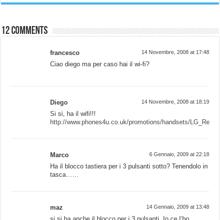
12 comments
francesco
14 Novembre, 2008 at 17:48
Ciao diego ma per caso hai il wi-fi?
Diego
14 Novembre, 2008 at 18:19
Si si, ha il wifi!!!
http://www.phones4u.co.uk/promotions/handsets/LG_Renoi
Marco
6 Gennaio, 2009 at 22:18
Ha il blocco tastiera per i 3 pulsanti sotto? Tenendolo in
tasca……
maz
14 Gennaio, 2009 at 13:48
si si ha anche il blocco per i 3 pulsanti. Io ce l’ho…