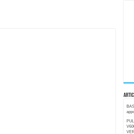
ccola, 4K e molto efficace. Ecco come va in strada
CE fa questa Lampada Letour! – RECENSIONE
della mountain bike elettrica biammortizzata.
n-Ear suonano male? Recensione EarFun Clip 2
i un semplice vetro temperato!
 su SOS, sicurezza e controllo da remoto.
cus su SOS e comandi da remoto
Artic
BAST
appo
PUL
V600
VER