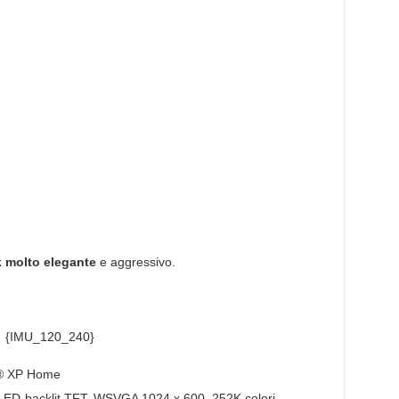
k molto elegante
e aggressivo.
{IMU_120_240}
s® XP Home
 LED-backlit TFT, WSVGA 1024 x 600, 252K colori