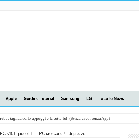
Apple
Guide e Tutorial
Samsung
LG
Tutte le News
t tagliaerba lo appoggi e fa tutto lui! (Senza cavo, senza App)
OLA! UWANT V600: Aspirapolvere senza fili con LASER VERDE!
C s101, piccoli EEEPC crescono!!…di prezzo..
assunti AI per le tue riunioni e lezioni universitarie