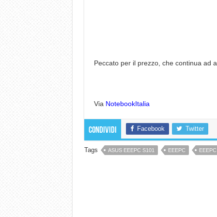
Peccato per il prezzo, che continua a
Via
NotebookItalia
Facebook
Twitter
Condividi
Tags
ASUS EEEPC S101
EEEPC
EEEPC