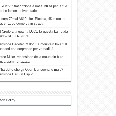
I B2-1: trascrizione e riassunti AI per le tue
ioni e lezioni universitarie
cam 70mai A810 Lite: Piccola, 4K e molto
cace. Ecco come va in strada
 Crederai a quanta LUCE fa questa Lampada
our! – RECENSIONE
nsione Cecotec Millor : la mountain bike full
ended che sorprende per versatilità.
tec Millor, recensione della mountain bike
trica biammortizzata.
l’ha detto che gli Open-Ear suonano male?
nsione EarFun Clip 2
acy Policy