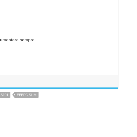
d aumentare sempre…
 S101
EEEPC SLIM