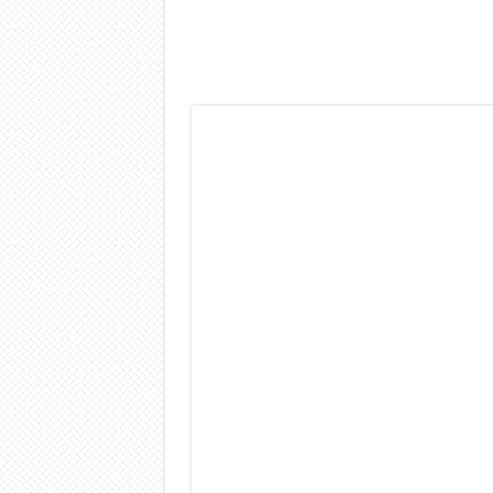
Dashcam 70mai A810 Lite: Pi
NON Crederai a quanta LU
Cecotec Millor, recensione 
Chi l’ha detto che gli Ope
BENKS OMNIWARRIOR: Più d
Brondi Amico Vero 4G: Focus
Brondi Amico VERO 4G : Fo