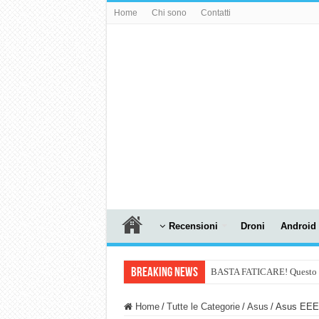
Home
Chi sono
Contatti
Recensioni
Droni
Android
Breaking News
BASTA FATICARE! Questo robo
PULISCE e SI SVUOTA DA S
Home
/
Tutte le Categorie
/
Asus
/
Asus EEEP
NUASI B2-1: trascrizione e ri