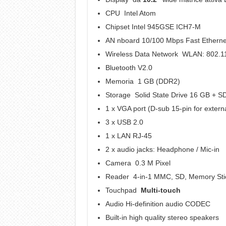
CPU Intel Atom
Chipset Intel 945GSE ICH7-M
AN nboard 10/100 Mbps Fast Ethernet
Wireless Data Network WLAN: 802.1
Bluetooth V2.0
Memoria 1 GB (DDR2)
Storage Solid State Drive 16 GB + 
1 x VGA port (D-sub 15-pin for extern
3 x USB 2.0
1 x LAN RJ-45
2 x audio jacks: Headphone / Mic-in
Camera 0.3 M Pixel
Reader 4-in-1 MMC, SD, Memory Stic
Touchpad
Multi-touch
Audio Hi-definition audio CODEC
Built-in high quality stereo speakers