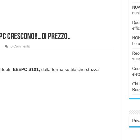
NUAS
riun
Dash
effi
PC crescono!!…di prezzo..
NON
Let
6 Comments
Rece
susp
Ceco
NetBook
EEEPC S101,
dalla forma sottile che strizza
elet
Chi 
Rece
Priv