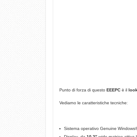
Punto di forza di questo
EEEPC
è il
loo
Vediamo le caratteristiche tecniche:
Sistema operativo Genuine Window
Display da
10.2″
wide matrice attiva