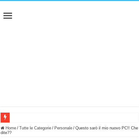
BASTA FATICARE! Questo robot tagliaerba lo appoggi e fa tutto lui! (Senza cav
Home
/
Tutte le Categorie
/
Personale
/
Questo sarò il mio nuovo PC!! Che
dite??
PULISCE e SI SVUOTA DA SOLA! UWANT V600: Aspirapolvere senza fili con