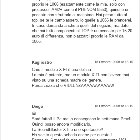
proprio le 1066 (esattamente come la mia, solo con
processori AM2+ come il PHENOM 9550), quindi è un
peccato non sfruttarla al massimo. Hai preso tutto al
top, se te le cambiassero, io quelle a 1066 le prenderei.
In caso domanda anche a quelli del negozio, ma dato
che hai tutti componenti al TOP è un peccato per 15-20
euro di differenza, non piazzarci proprio le RAM da
1066.
Kagliostro
18 Ottobre, 2008 at 15:10
Cmq il modulo X-FI è una delizia.
La mia è potente, ma un modulo X-FI non l’avevo mai
visto su una scheda madre del genere.
Porca zozza che VIULENZAAAAAAAAAAA!!!
Diego
18 Ottobre, 2008 at 18:15
😀
Sarà fatto!! il Pc me lo consegnano la settimana Prox!!
Quindi posso ancora modificarlo.
La SoundBlaster X-fi è uno spettacolo!!
Ho scelto questa scheda anche per questo!!