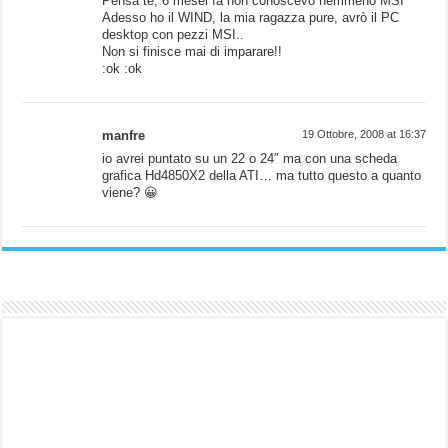
Pensa te, 6 mesei fa non conoscevo nemmeno MSI
Adesso ho il WIND, la mia ragazza pure, avrò il PC
desktop con pezzi MSI..
Non si finisce mai di imparare!!
:ok :ok
manfre
19 Ottobre, 2008 at 16:37
io avrei puntato su un 22 o 24″ ma con una scheda
grafica Hd4850X2 della ATI… ma tutto questo a quanto
viene? 😀