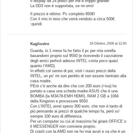
Il display da 24 pollici per me è troppo grande!
La DD3 non è supportata, se nn erro!
Il prezzo è ottimo: Pc completo 850€!
Con il mio in reso che verrà venduto a circa 500€
:quindi:
Kagliostro
18 Ottobre, 2008 at 12:00
Guarda, io 1 mese fa ho fatto il pc per mia sorella
basandomi proprio sul 9550 (e ricevendo il cazziatone
degli amici perhcé adesso INTEL costa poco quasi
quanto l’AMD).
In effetti col senno di poi, visti i nuovi prezzi della
INTEL, un po’ mi son pentito di non essere rientrato alla
casa madre.
PErò c’è anche da dire che con 200 euro (+iva) ho
portato a casa una scheda madre ASUS che è una
BOMBA (la M3A78-EMH HDMI), RAM 2 GB a 1066
della Kingston e processore 9550.
Con L’INTEL avrei speso 300 euro, che non è tanto di
più pensando ai prezzi di qualche tempo fa, però so’
sempre 100 euro di differenza.
Per un computer su cui al massimo fai girare OFFICE o
il MESSENGER non conviene proprio.
Di crash con la AMD non ne ho mai avuti e va che è un