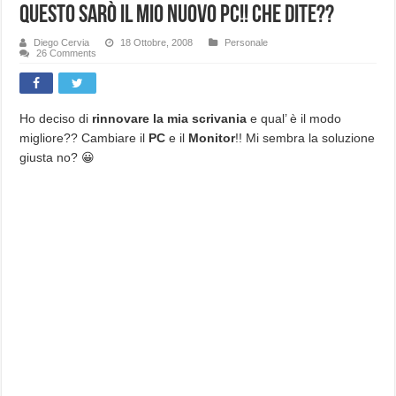
Questo sarò il mio nuovo PC!! Che dite??
Diego Cervia
18 Ottobre, 2008
Personale
26 Comments
Ho deciso di
rinnovare la mia scrivania
e qual’ è il modo
migliore?? Cambiare il
PC
e il
Monitor
!! Mi sembra la soluzione
giusta no? 😀