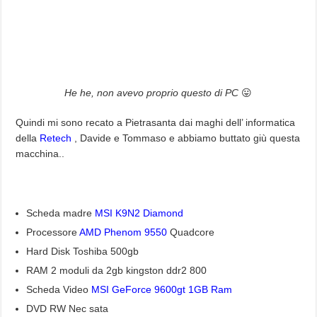
He he, non avevo proprio questo di PC
😛
Quindi mi sono recato a Pietrasanta dai maghi dell’ informatica
della
Retech
, Davide e Tommaso e abbiamo buttato giù questa
macchina..
Scheda madre
MSI K9N2 Diamond
Processore
AMD Phenom 9550
Quadcore
Hard Disk Toshiba 500gb
RAM 2 moduli da 2gb kingston ddr2 800
Scheda Video
MSI GeForce 9600gt 1GB Ram
DVD RW Nec sata