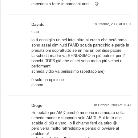
esperienza fatte in parecchi anni… 😉
Davide
18 Ottobre, 2008 at 09:37
ciao
io ti consiglio un bel intel oltre ai crash che però ormai
sono assai diminuiti l’AMD scalda parecchio e perde in
presatzioni soprattutto se nn hai un bel dissipatore
la scheda madre va BENISSIMO in più opterei per 2
banchi DDR3 già che ci sei sono molto più veloci e
performanti
scheda vidio va benissimo (spettacolare)
è solo un opinione
ciaooo
Diego
18 Ottobre, 2008 at 11:47
Ho optato per AMD perchè mi sono innamorato della
scheda madre e supporta solo AMD!! Sul fatto che
scalda di più è vero..io li chiamo ferri da stiro 😀
però verrà molto raffreddato e penso di ovviare al
problema!