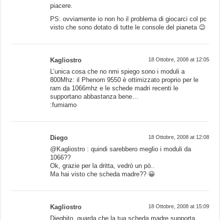
piacere.
PS: ovviamente io non ho il problema di giocarci col pc
visto che sono dotato di tutte le console del pianeta 😉
Kagliostro
18 Ottobre, 2008 at 12:05
L’unica cosa che no nmi spiego sono i moduli a
800Mhz: il Phenom 9550 è ottimizzato proprio per le
ram da 1066mhz e le schede madri recenti le
supportano abbastanza bene…
:fumiamo
Diego
18 Ottobre, 2008 at 12:08
@Kagliostro : quindi sarebbero meglio i moduli da
1066??
Ok, grazie per la dritta, vedrò un pò..
Ma hai visto che scheda madre?? 😀
Kagliostro
18 Ottobre, 2008 at 15:09
Dieghito, guarda che la tua scheda madre supporta