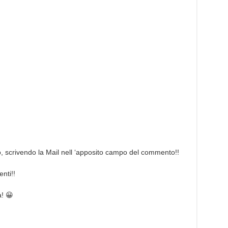
o, scrivendo la Mail nell ‘apposito campo del commento!!
nti!!
a! 😀