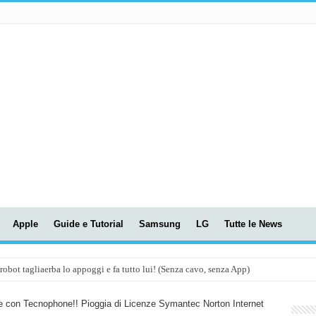
Apple
Guide e Tutorial
Samsung
LG
Tutte le News
t tagliaerba lo appoggi e fa tutto lui! (Senza cavo, senza App)
OLA! UWANT V600: Aspirapolvere senza fili con LASER VERDE!
e con Tecnophone!! Pioggia di Licenze Symantec Norton Internet
assunti AI per le tue riunioni e lezioni universitarie