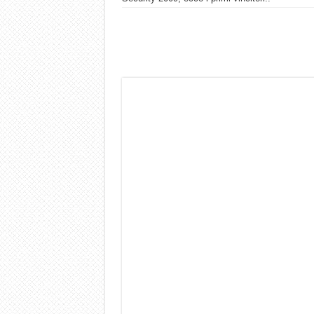
Dashcam 70mai A810 Lite: Pi
NON Crederai a quanta LU
Cecotec Millor, recensione 
Chi l’ha detto che gli Ope
BENKS OMNIWARRIOR: Più d
Brondi Amico Vero 4G: Focus
Brondi Amico VERO 4G : Fo