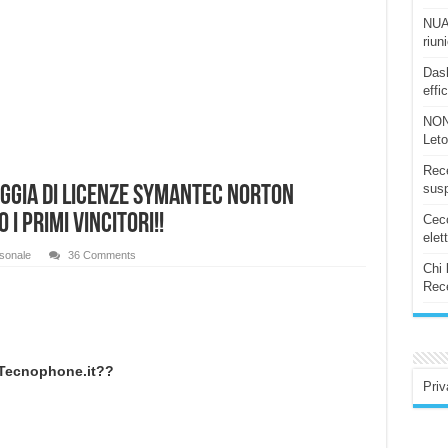
NUAS
riun
Dash
effi
NON
Let
Rece
susp
oggia di Licenze Symantec Norton
i primi vincitori!!
Ceco
elet
sonale
36 Comments
Chi 
Rece
n Tecnophone.it??
Priv