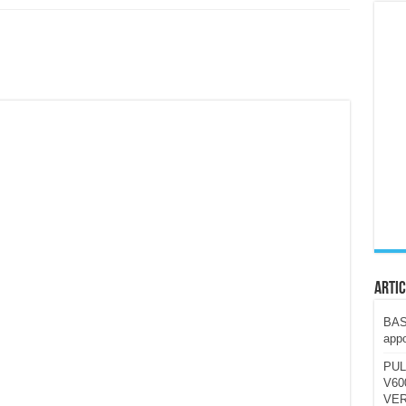
ccola, 4K e molto efficace. Ecco come va in strada
CE fa questa Lampada Letour! – RECENSIONE
della mountain bike elettrica biammortizzata.
n-Ear suonano male? Recensione EarFun Clip 2
i un semplice vetro temperato!
 su SOS, sicurezza e controllo da remoto.
cus su SOS e comandi da remoto
Artic
BAST
appo
PUL
V600
VER