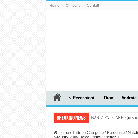
Home
Chi sono
Contatti
Recensioni
Droni
Android
Breaking News
BASTA FATICARE! Questo robo
PULISCE e SI SVUOTA DA S
Home
/
Tutte le Categorie
/
Personale
/
Natal
Security 2009, ecco i primi vincitori!!
NUASI B2-1: trascrizione e ri