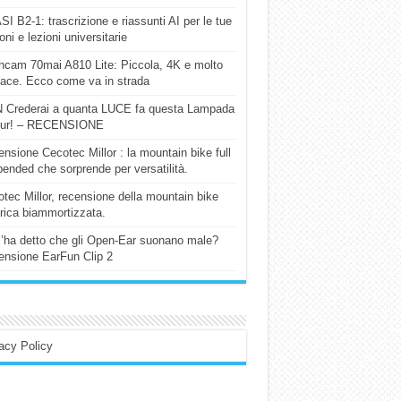
I B2-1: trascrizione e riassunti AI per le tue
ioni e lezioni universitarie
cam 70mai A810 Lite: Piccola, 4K e molto
cace. Ecco come va in strada
 Crederai a quanta LUCE fa questa Lampada
our! – RECENSIONE
nsione Cecotec Millor : la mountain bike full
ended che sorprende per versatilità.
tec Millor, recensione della mountain bike
trica biammortizzata.
l’ha detto che gli Open-Ear suonano male?
nsione EarFun Clip 2
acy Policy