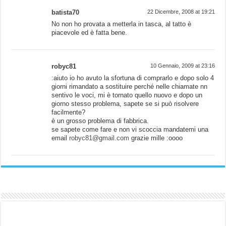
batista70
22 Dicembre, 2008 at 19:21
No non ho provata a metterla in tasca, al tatto è
piacevole ed è fatta bene.
robyc81
10 Gennaio, 2009 at 23:16
:aiuto io ho avuto la sfortuna di comprarlo e dopo solo 4
giorni rimandato a sostituire perché nelle chiamate nn
sentivo le voci, mi è tornato quello nuovo e dopo un
giorno stesso problema, sapete se si può risolvere
facilmente?
è un grosso problema di fabbrica.
se sapete come fare e non vi scoccia mandatemi una
email
robyc81@gmail.com
grazie mille :oooo