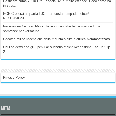
Dashcam 70mai A810 Lite: Piccola, 4K e molto efficace. Ecco come va
in strada
NON Crederai a quanta LUCE fa questa Lampada Letour! –
RECENSIONE
Recensione Cecotec Millor : la mountain bike full suspended che
sorprende per versatilità.
Cecotec Millor, recensione della mountain bike elettrica biammortizzata.
Chi l’ha detto che gli Open-Ear suonano male? Recensione EarFun Clip
2
Privacy Policy
Meta