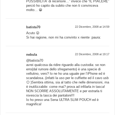
POSSIBILITA’ di recensire…” invece che “IL PIACERE”
perciò ho capito da subito che non ti convinceva
molto… 😀
batista70
22 Dicembre, 2008 at 14:59
Acuto 😛
Si hai ragione, non mi ha convinto x niente :paura:
nebula
22 Dicembre, 2008 at 19:17
@batista70
avrei qualcosa da ridire riguardo alla custodia: se non
erro(dal rumore dello sfregamento) è una specie di
vellutino, vero? Io ne ho una uguale per l’iPhone ed è
scandalosa..(infatti la uso per le cuffiette ed il cavo usb
🙂 )Sembra ottima, sia al tatto che nelle dimensioni, ma
è inutilizzabile: come mai? prova ad infilarla in tasca!
NON SCORRE ASSOLUTAMENTE e per estrarla ti
rovescia la tasca dei pantaloni!!!
Io ho preso una Sena ULTRA SLIM POUCH ed è
magnifica!