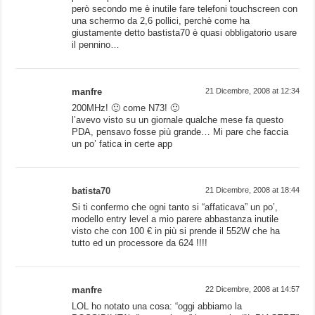
però secondo me è inutile fare telefoni touchscreen con
una schermo da 2,6 pollici, perchè come ha
giustamente detto bastista70 è quasi obbligatorio usare
il pennino…
manfre
21 Dicembre, 2008 at 12:34
200MHz! 🙂 come N73! 🙂
l’avevo visto su un giornale qualche mese fa questo
PDA, pensavo fosse più grande… Mi pare che faccia
un po’ fatica in certe app
batista70
21 Dicembre, 2008 at 18:44
Si ti confermo che ogni tanto si “affaticava” un po’,
modello entry level a mio parere abbastanza inutile
visto che con 100 € in più si prende il 552W che ha
tutto ed un processore da 624 !!!!
manfre
22 Dicembre, 2008 at 14:57
LOL ho notato una cosa: “oggi abbiamo la