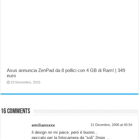
Asus annuncia ZenPad da 8 pollici con 4 GB di Ram! | 349
euro
23 Novembre, 2015
16 comments
emilianoxxx
21 Dicembre, 2008 at 00:54
il design nn mi paice, però è buono…
peccato per la fotocamera da “soli” 2mpx …