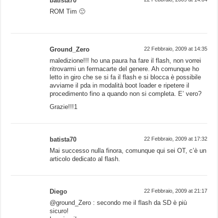
batista70
ROM Tim 🙁
Ground_Zero
22 Febbraio, 2009 at 14:35
maledizione!!! ho una paura ha fare il flash, non vorrei
ritrovarmi un fermacarte del genere. Ah comunque ho
letto in giro che se si fa il flash e si blocca è possibile
avviame il pda in modalità boot loader e ripetere il
procedimento fino a quando non si completa. E’ vero?
Grazie!!!1
batista70
22 Febbraio, 2009 at 17:32
Mai successo nulla finora, comunque qui sei OT, c’è un
articolo dedicato al flash.
Diego
22 Febbraio, 2009 at 21:17
@ground_Zero : secondo me il flash da SD è più
sicuro!