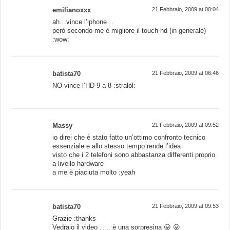
emilianoxxx
21 Febbraio, 2009 at 00:04
ah…vince l’iphone…
però secondo me è migliore il touch hd (in generale)
:wow:
batista70
21 Febbraio, 2009 at 06:46
NO vince l’HD 9 a 8 :stralol:
Massy
21 Febbraio, 2009 at 09:52
io direi che è stato fatto un’ottimo confronto tecnico
essenziale e allo stesso tempo rende l’idea
visto che i 2 telefoni sono abbastanza differenti proprio
a livello hardware
a me è piaciuta molto :yeah
batista70
21 Febbraio, 2009 at 09:53
Grazie :thanks
Vedraio il video ….. è una sorpresina 😛 😛