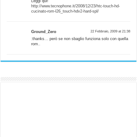
Leggi qui!
http://www.tecnophone.it/2008/12/23/htc-touch-hd-
cucinato-rom-l26_touch-hdv2-hard-spl/
Ground_Zero
22 Febbraio, 2009 at 21:38
:thanks… però se non sbaglio funziona solo con quella
rom..