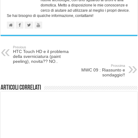
nuove tecnologie, con uno sguardo ai droni e alla
domotica. Metto a disposizione le mie conoscenze e
cerco di aiutare ad utilizzare al meglio i propri device.
Se hai bisogno di qualche informazione, contattami!
Previous
HTC Touch HD e il problema
della sverniciatura (paint
peeling), novita?? NO..
Prossima
MWC 09 : Riassunto e
sondaggio!!
Articoli correlati