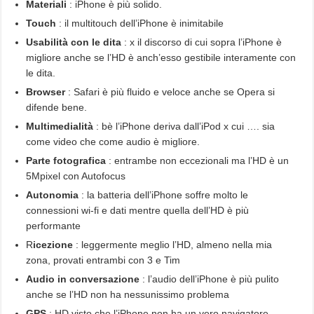
Materiali
: iPhone è più solido.
Touch
: il multitouch dell’iPhone è inimitabile
Usabilità con le dita
: x il discorso di cui sopra l’iPhone è
migliore anche se l’HD è anch’esso gestibile interamente con
le dita.
Browser
: Safari è più fluido e veloce anche se Opera si
difende bene.
Multimedialità
: bè l’iPhone deriva dall’iPod x cui …. sia
come video che come audio è migliore.
Parte fotografica
: entrambe non eccezionali ma l’HD è un
5Mpixel con Autofocus
Autonomia
: la batteria dell’iPhone soffre molto le
connessioni wi-fi e dati mentre quella dell’HD è più
performante
R
icezione
: leggermente meglio l’HD, almeno nella mia
zona, provati entrambi con 3 e Tim
Audio in conversazione
: l’audio dell’iPhone è più pulito
anche se l’HD non ha nessunissimo problema
GPS
: HD visto che l’iPhone non ha un vero navigatore ….