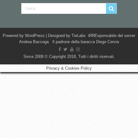
Powered by
WordPress
| Designed by
TieLabs
iRREsponsabile del server
Andrea Baccega Il padrone della baracca Diego Cervia
Since 2008 © Copyright 2018, Tutti i diritti riservati.
Privacy & Cookies Policy