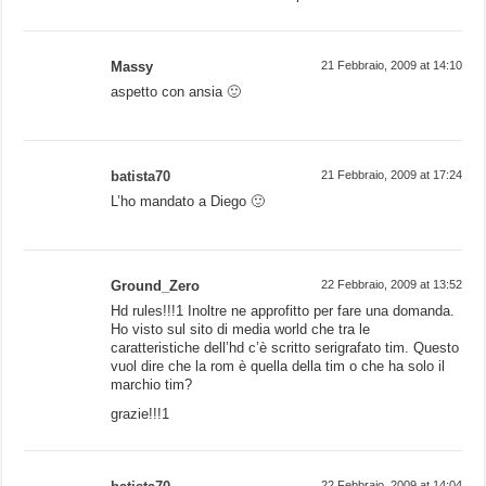
Massy
21 Febbraio, 2009 at 14:10
aspetto con ansia 🙂
batista70
21 Febbraio, 2009 at 17:24
L’ho mandato a Diego 🙂
Ground_Zero
22 Febbraio, 2009 at 13:52
Hd rules!!!1 Inoltre ne approfitto per fare una domanda.
Ho visto sul sito di media world che tra le
caratteristiche dell’hd c’è scritto serigrafato tim. Questo
vuol dire che la rom è quella della tim o che ha solo il
marchio tim?
grazie!!!1
22 Febbraio, 2009 at 14:04