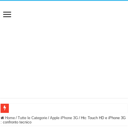
BASTA FATICARE! Questo robot tagliaerba lo appoggi e fa tutto lui! (Senza cav
Home
/
Tutte le Categorie
/
Apple iPhone 3G
/
Htc Touch HD e iPhone 3G
: confronto tecnico
PULISCE e SI SVUOTA DA SOLA! UWANT V600: Aspirapolvere senza fili con