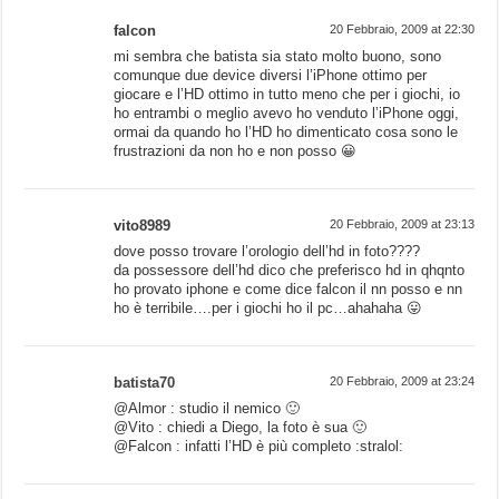
falcon
20 Febbraio, 2009 at 22:30
mi sembra che batista sia stato molto buono, sono
comunque due device diversi l’iPhone ottimo per
giocare e l’HD ottimo in tutto meno che per i giochi, io
ho entrambi o meglio avevo ho venduto l’iPhone oggi,
ormai da quando ho l’HD ho dimenticato cosa sono le
frustrazioni da non ho e non posso 😀
vito8989
20 Febbraio, 2009 at 23:13
dove posso trovare l’orologio dell’hd in foto????
da possessore dell’hd dico che preferisco hd in qhqnto
ho provato iphone e come dice falcon il nn posso e nn
ho è terribile….per i giochi ho il pc…ahahaha 😛
batista70
20 Febbraio, 2009 at 23:24
@Almor : studio il nemico 🙂
@Vito : chiedi a Diego, la foto è sua 🙂
@Falcon : infatti l’HD è più completo :stralol: