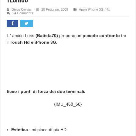
tecnico
Diego Cervia
20 Febbraio, 2009
Apple iPhone 3G
,
Htc
34 Comments
L ‘ amico Loris
(Batista70)
propone un
piccolo confronto
tra
il
Touch Hd e iPhone 3G.
Ecco i punti di forza dei due terminali.
{IMU_468_60}
Estetica
: mi piace di più HD.