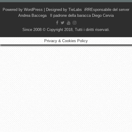
Powered by
WordPress
| Designed by
TieLabs
iRREsponsabile del server
Andrea Baccega Il padrone della baracca Diego Cervia
Since 2008 © Copyright 2018, Tutti i diritti riservati.
Privacy & Cookies Policy