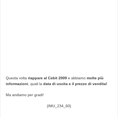
Questa volta
riappare al Cebit 2009
e abbiamo
molte più
informazioni
, quali la
data di uscita e il prezzo di vendita!
Ma andiamo per gradi!
{IMU_234_60}