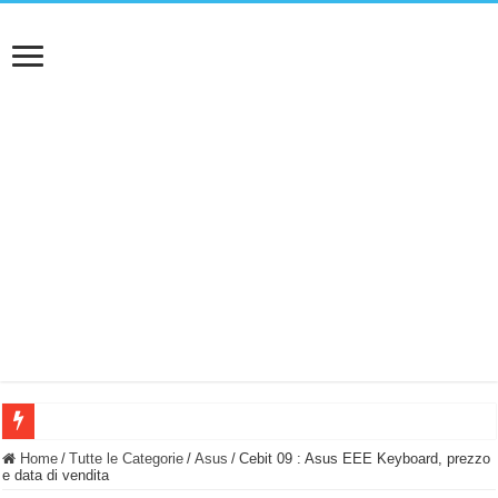
BASTA FATICARE! Questo robot tagliaerba lo appoggi e fa tutto lui! (Senza cav
Home
/
Tutte le Categorie
/
Asus
/
Cebit 09 : Asus EEE Keyboard, prezzo
e data di vendita
PULISCE e SI SVUOTA DA SOLA! UWANT V600: Aspirapolvere senza fili con