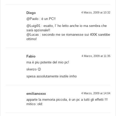
Diego
4 Marzo, 2009 at 10:32
@Paolo : è un PC!!
@Luigi91 : esatto, l’ ho letto anche io ma sembra che
sarà opzionale!!
@Lucas : secondo me se riomanesse sui 400€ sarebbe
ottimo!
Fabio
4 Marzo, 2009 at 11:35
ma è piu potente del mio pc!
skerzo 😉
spesa assolutamente inutile imho
emilianoxxx
4 Marzo, 2009 at 14:04
apparte la memoria piccola, è un pc a tutti gli effetti !!!
mitico :old: