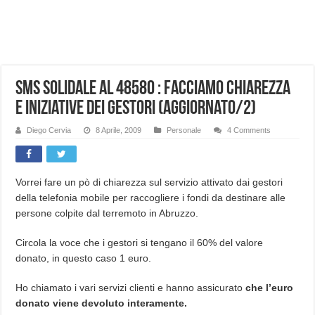
NUASI B2-1: trascrizione e riassunti AI per le tue riunioni e lezioni universitarie
Dashcam 70mai A810 Lite: Piccola, 4K e molto efficace. Ecco come va in strada
NON Crederai a quanta LUCE fa questa Lampada Letour! – RECENSIONE
Sms Solidale al 48580 : facciamo chiarezza
Cecotec Millor, recensione della mountain bike elettrica biammortizzata.
e iniziative dei gestori (aggiornato/2)
Chi l’ha detto che gli Open-Ear suonano male? Recensione EarFun Clip 2
BENKS OMNIWARRIOR: Più di un semplice vetro temperato!
Diego Cervia
8 Aprile, 2009
Personale
4 Comments
Brondi Amico Vero 4G: Focus su SOS, sicurezza e controllo da remoto.
Brondi Amico VERO 4G : Focus su SOS e comandi da remoto
Vorrei fare un pò di chiarezza sul servizio attivato dai gestori
della telefonia mobile per raccogliere i fondi da destinare alle
persone colpite dal terremoto in Abruzzo.
Circola la voce che i gestori si tengano il 60% del valore
donato, in questo caso 1 euro.
Ho chiamato i vari servizi clienti e hanno assicurato
che l’euro
donato viene devoluto interamente.