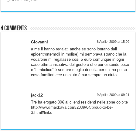
24 Dicembre, 2013
4 comments
Giovanni
8 Aprile, 2009 at 15:09
a me li hanno regalati anche se sono lontano dall
epicentro(termoli in molise) mi sembrava strano che la
vodafone mi regalasse così 5 euro comunque in ogni
caso ottima iniziativa del gestore che pur essendo poco
e “simbolico” è sempre meglio di nulla per chi ha perso
casa,familiari ecc un aiuto è pur sempre un aiuto
jack12
9 Aprile, 2009 at 09:21
Tre ha erogato 30€ ai clienti residenti nelle zone colpite
http://www.maxkava.com/2009/04/proud-to-be-
3.html#links