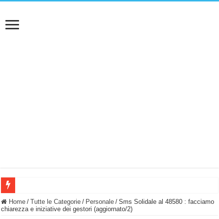
BASTA FATICARE! Questo robot tagliaerba lo appoggi e fa tutto lui! (Senza cav
Home
/
Tutte le Categorie
/
Personale
/
Sms Solidale al 48580 : facciamo
chiarezza e iniziative dei gestori (aggiornato/2)
PULISCE e SI SVUOTA DA SOLA! UWANT V600: Aspirapolvere senza fili con