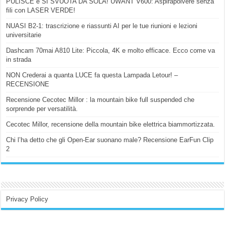
PULISCE e SI SVUOTA DA SOLA! UWANT V600: Aspirapolvere senza
fili con LASER VERDE!
NUASI B2-1: trascrizione e riassunti AI per le tue riunioni e lezioni
universitarie
Dashcam 70mai A810 Lite: Piccola, 4K e molto efficace. Ecco come va
in strada
NON Crederai a quanta LUCE fa questa Lampada Letour! –
RECENSIONE
Recensione Cecotec Millor : la mountain bike full suspended che
sorprende per versatilità.
Cecotec Millor, recensione della mountain bike elettrica biammortizzata.
Chi l’ha detto che gli Open-Ear suonano male? Recensione EarFun Clip
2
Privacy Policy