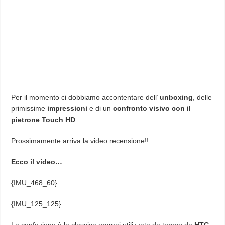
Per il momento ci dobbiamo accontentare dell’
unboxing
, delle
primissime
impressioni
e di un
confronto visivo con il
pietrone Touch HD
.
Prossimamente arriva la video recensione!!
Ecco il video…
{IMU_468_60}
{IMU_125_125}