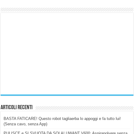
Articoli Recenti
BASTA FATICARE! Questo robot tagliaerba lo appoggi e fa tutto lui!
(Senza cavo, senza App)
PULISCE e SI SVUOTA DA SOLA! UWANT V600: Aspirapolvere senza