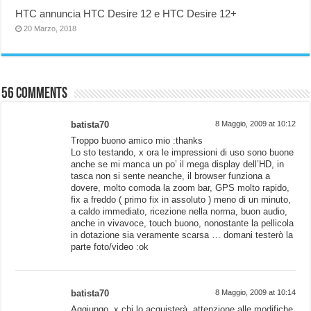
HTC annuncia HTC Desire 12 e HTC Desire 12+
20 Marzo, 2018
56 comments
batista70
8 Maggio, 2009 at 10:12
Troppo buono amico mio :thanks
Lo sto testando, x ora le impressioni di uso sono buone
anche se mi manca un po’ il mega display dell’HD, in
tasca non si sente neanche, il browser funziona a
dovere, molto comoda la zoom bar, GPS molto rapido,
fix a freddo ( primo fix in assoluto ) meno di un minuto,
a caldo immediato, ricezione nella norma, buon audio,
anche in vivavoce, touch buono, nonostante la pellicola
in dotazione sia veramente scarsa … domani testerò la
parte foto/video :ok
batista70
8 Maggio, 2009 at 10:14
Aggiungo, x chi lo acquisterà, attenzione alle modifiche