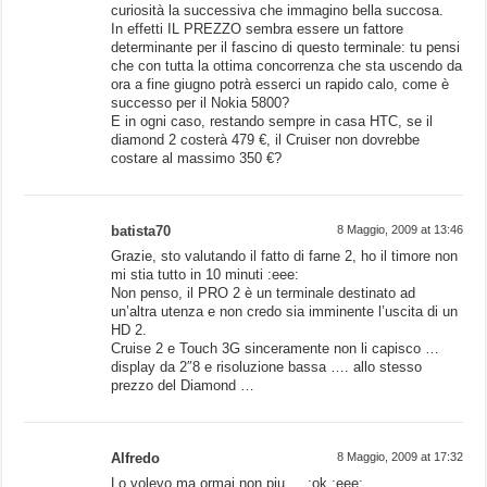
curiosità la successiva che immagino bella succosa.
In effetti IL PREZZO sembra essere un fattore
determinante per il fascino di questo terminale: tu pensi
che con tutta la ottima concorrenza che sta uscendo da
ora a fine giugno potrà esserci un rapido calo, come è
successo per il Nokia 5800?
E in ogni caso, restando sempre in casa HTC, se il
diamond 2 costerà 479 €, il Cruiser non dovrebbe
costare al massimo 350 €?
batista70
8 Maggio, 2009 at 13:46
Grazie, sto valutando il fatto di farne 2, ho il timore non
mi stia tutto in 10 minuti :eee:
Non penso, il PRO 2 è un terminale destinato ad
un’altra utenza e non credo sia imminente l’uscita di un
HD 2.
Cruise 2 e Touch 3G sinceramente non li capisco …
display da 2″8 e risoluzione bassa …. allo stesso
prezzo del Diamond …
Alfredo
8 Maggio, 2009 at 17:32
Lo volevo ma ormai non piu…. :ok :eee: