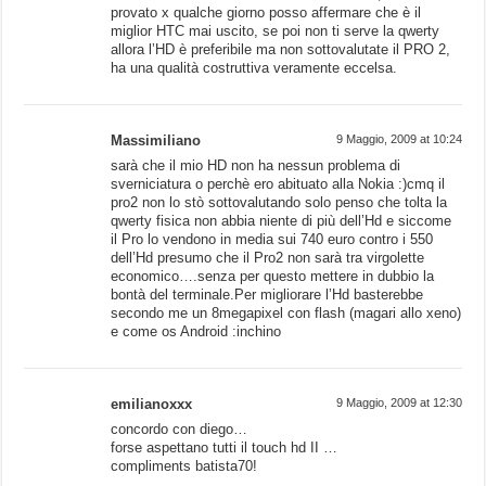
provato x qualche giorno posso affermare che è il
miglior HTC mai uscito, se poi non ti serve la qwerty
allora l’HD è preferibile ma non sottovalutate il PRO 2,
ha una qualità costruttiva veramente eccelsa.
Massimiliano
9 Maggio, 2009 at 10:24
sarà che il mio HD non ha nessun problema di
sverniciatura o perchè ero abituato alla Nokia :)cmq il
pro2 non lo stò sottovalutando solo penso che tolta la
qwerty fisica non abbia niente di più dell’Hd e siccome
il Pro lo vendono in media sui 740 euro contro i 550
dell’Hd presumo che il Pro2 non sarà tra virgolette
economico….senza per questo mettere in dubbio la
bontà del terminale.Per migliorare l’Hd basterebbe
secondo me un 8megapixel con flash (magari allo xeno)
e come os Android :inchino
emilianoxxx
9 Maggio, 2009 at 12:30
concordo con diego…
forse aspettano tutti il touch hd II …
compliments batista70!