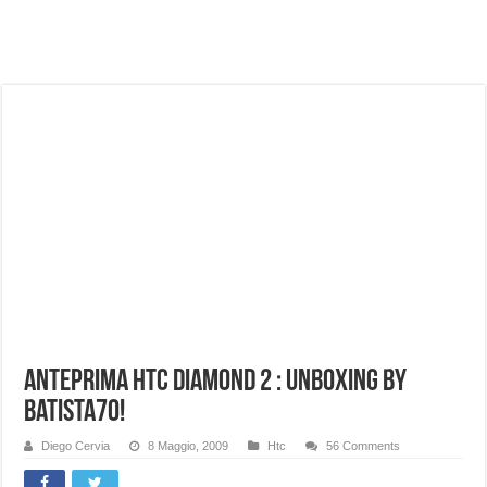
NUASI B2-1: trascrizione e riassunti AI per le tue riunioni e lezioni universitarie
Dashcam 70mai A810 Lite: Piccola, 4K e molto efficace. Ecco come va in strada
NON Crederai a quanta LUCE fa questa Lampada Letour! – RECENSIONE
Cecotec Millor, recensione della mountain bike elettrica biammortizzata.
Chi l’ha detto che gli Open-Ear suonano male? Recensione EarFun Clip 2
BENKS OMNIWARRIOR: Più di un semplice vetro temperato!
Brondi Amico Vero 4G: Focus su SOS, sicurezza e controllo da remoto.
Brondi Amico VERO 4G : Focus su SOS e comandi da remoto
Anteprima HTC Diamond 2 : Unboxing by
Batista70!
Diego Cervia
8 Maggio, 2009
Htc
56 Comments