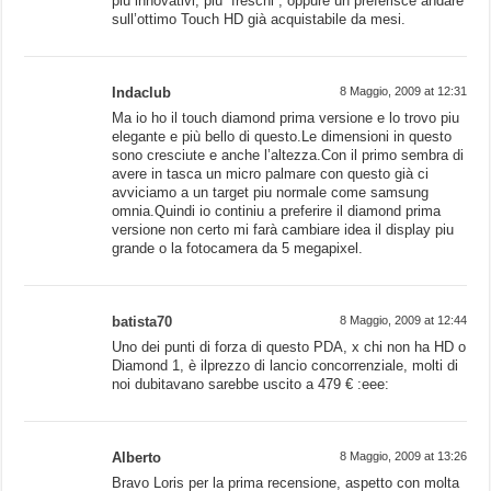
più innovativi, più “freschi”, oppure un preferisce andare
sull’ottimo Touch HD già acquistabile da mesi.
Indaclub
8 Maggio, 2009 at 12:31
Ma io ho il touch diamond prima versione e lo trovo piu
elegante e più bello di questo.Le dimensioni in questo
sono cresciute e anche l’altezza.Con il primo sembra di
avere in tasca un micro palmare con questo già ci
avviciamo a un target piu normale come samsung
omnia.Quindi io continiu a preferire il diamond prima
versione non certo mi farà cambiare idea il display piu
grande o la fotocamera da 5 megapixel.
batista70
8 Maggio, 2009 at 12:44
Uno dei punti di forza di questo PDA, x chi non ha HD o
Diamond 1, è ilprezzo di lancio concorrenziale, molti di
noi dubitavano sarebbe uscito a 479 € :eee:
Alberto
8 Maggio, 2009 at 13:26
Bravo Loris per la prima recensione, aspetto con molta