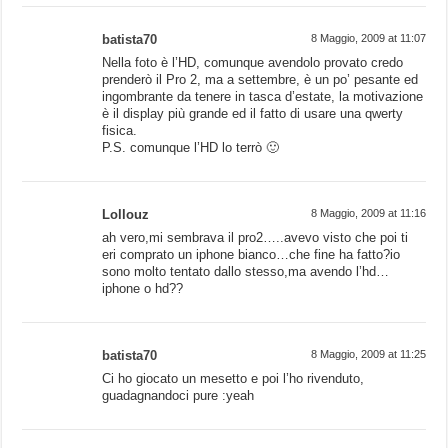
batista70
8 Maggio, 2009 at 11:07
Nella foto è l’HD, comunque avendolo provato credo
prenderò il Pro 2, ma a settembre, è un po’ pesante ed
ingombrante da tenere in tasca d’estate, la motivazione
è il display più grande ed il fatto di usare una qwerty
fisica.
P.S. comunque l’HD lo terrò 🙂
Lollouz
8 Maggio, 2009 at 11:16
ah vero,mi sembrava il pro2…..avevo visto che poi ti
eri comprato un iphone bianco…che fine ha fatto?io
sono molto tentato dallo stesso,ma avendo l’hd…
iphone o hd??
batista70
8 Maggio, 2009 at 11:25
Ci ho giocato un mesetto e poi l’ho rivenduto,
guadagnandoci pure :yeah