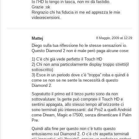
Io l’HD lo tengo in tasca, non mi dà fastidio.
Grazie :ok
Ringrazio chi ha fiducia in me ed apprezza le mie
videorecensioni.
Mattej
8 Maggio, 2009 at 12:29
Diego sulla tua riflessione ho le stesse sensazioni io.
Questo Diamond 2 non è male però paga alcune cose:
1) C’è chi già vede perfetto il Touch HD
2) Chi non ama particolarmente display troppo stretti(il
sottoscritto)
3) Esce in un periodo dove c’è “troppa” roba e quindi è
come se non se ne sente la necessità di questo
Diamond 2.
Sopratutto il primo ed il terzo punto sono da non
sottovalutare: la gente può comprare il Touch HD e
sentirsi appagata, allo stesso tempo all’orizzonte ci
sono terminali più interessanti: dal Pro2 a quelli Android
come Dream, Magic e I7500, senza dimenticare il Palm
Pre.
Quindi alla fine per questo non c’è tutto questo
entusiasmo sul Diamond 2. O c’è chi aspetta terminali