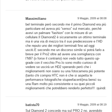
Massimiliano
9 Maggio, 2009 at 08:08
bel terminale però secondo me il primo Diamond era più
particolare ed aveva più “senso” sul mercato, perchè
avevi un palmare “fashion” con le misure di un
cellulare.Il Diamond2 è sicuramente un ottimo terminale
ma è una via di mezzo tra il suo predecessore e l’HD
che reputo uno dei migliori terminali fino ad oggi
usciti.E secondo me un discorso simile si potrà farlo a
breve per il Pro2 oltre ad avere una somiglianza con
l’N97 (o forse il contrario) non vedo tutto questo up-
grade con il vecchio Pro.Io sono molto curioso di
vedere se uscirà un HD2 sperando però che i
miglioramenti non siano su una fotocamera più potente
(tanto chi compra HTC non è che si aspetta le
performance fotografiche stupeefacenti)ma bensì su
una Ram molto più consistente e su quei piccoli
miglioramenti che potrebbero renderlo perfetto!!! :quindi:
batista70
9 Maggio, 2009 at 08:19
Sul Diamond 2 concordo ma sul PRO 2 no, avendolo