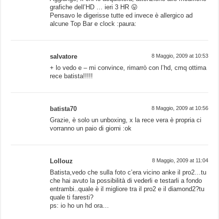
grafiche dell’HD … ieri 3 HR 😛
Pensavo le digerisse tutte ed invece è allergico ad
alcune Top Bar e clock :paura:
salvatore
8 Maggio, 2009 at 10:53
+ lo vedo e – mi convince, rimarrò con l’hd, cmq ottima
rece batista!!!!!
batista70
8 Maggio, 2009 at 10:56
Grazie, è solo un unboxing, x la rece vera è propria ci
vorranno un paio di giorni :ok
Lollouz
8 Maggio, 2009 at 11:04
Batista,vedo che sulla foto c’era vicino anke il pro2…tu
che hai avuto la possibilità di vederli e testarli a fondo
entrambi..quale è il migliore tra il pro2 e il diamond2?tu
quale ti faresti?
ps: io ho un hd ora…