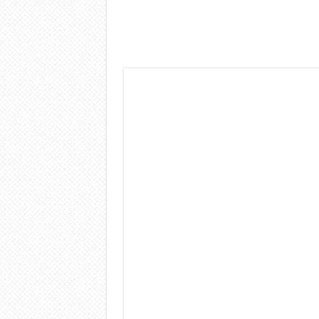
Dashcam 70mai A810 Lite: Pi
NON Crederai a quanta LU
Cecotec Millor, recensione 
Chi l’ha detto che gli Ope
BENKS OMNIWARRIOR: Più d
Brondi Amico Vero 4G: Focus
Brondi Amico VERO 4G : Fo