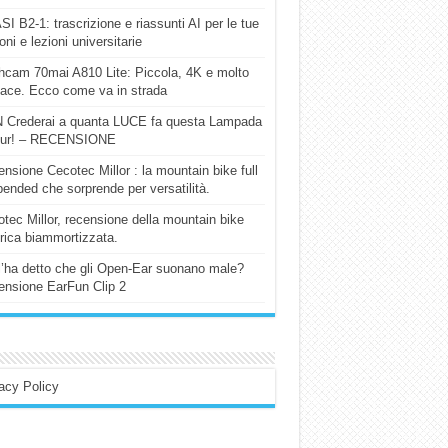
I B2-1: trascrizione e riassunti AI per le tue
ioni e lezioni universitarie
cam 70mai A810 Lite: Piccola, 4K e molto
cace. Ecco come va in strada
 Crederai a quanta LUCE fa questa Lampada
our! – RECENSIONE
nsione Cecotec Millor : la mountain bike full
ended che sorprende per versatilità.
tec Millor, recensione della mountain bike
trica biammortizzata.
l’ha detto che gli Open-Ear suonano male?
nsione EarFun Clip 2
acy Policy