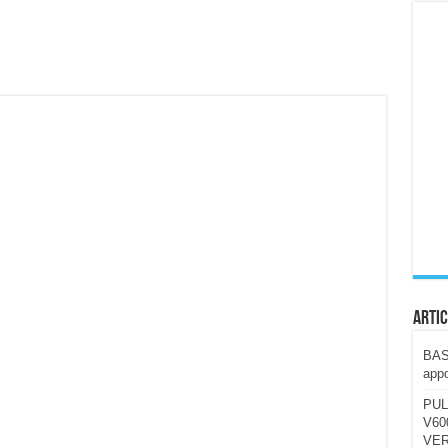
ccola, 4K e molto efficace. Ecco come va in strada
CE fa questa Lampada Letour! – RECENSIONE
della mountain bike elettrica biammortizzata.
n-Ear suonano male? Recensione EarFun Clip 2
i un semplice vetro temperato!
 su SOS, sicurezza e controllo da remoto.
cus su SOS e comandi da remoto
Artic
BAST
appo
PUL
V600
VER