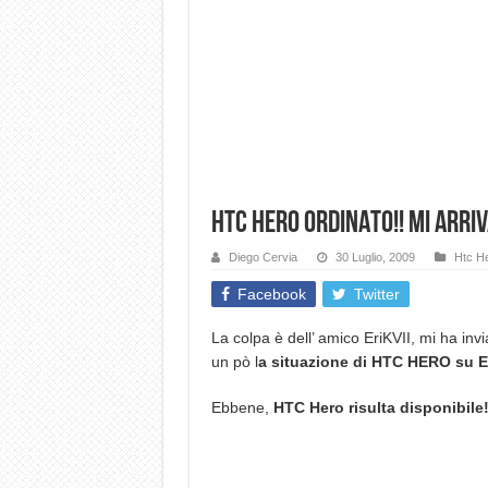
HTC HERO ORDINATO!! mi arriva
Diego Cervia
30 Luglio, 2009
Htc H
Facebook
Twitter
La colpa è dell’ amico EriKVII, mi ha inv
un pò l
a situazione di HTC HERO su E
Ebbene,
HTC Hero risulta disponibile