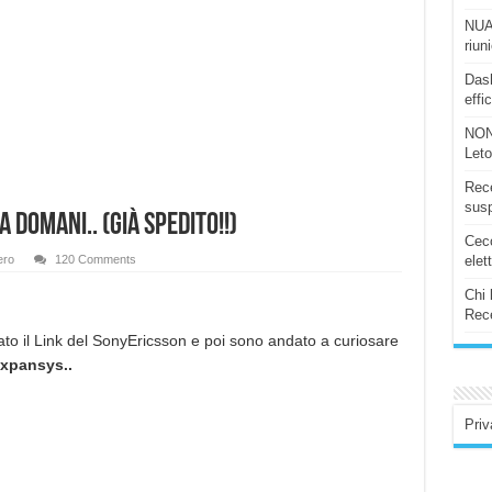
NUAS
riun
Dash
effi
NON
Let
Rece
susp
 domani.. (Già Spedito!!)
Ceco
ero
120 Comments
elet
Chi 
Rece
iato il Link del SonyEricsson e poi sono andato a curiosare
xpansys..
!
Priv