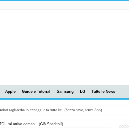
Apple
Guide e Tutorial
Samsung
LG
Tutte le News
t tagliaerba lo appoggi e fa tutto lui! (Senza cavo, senza App)
OLA! UWANT V600: Aspirapolvere senza fili con LASER VERDE!
 mi arriva domani.. (Già Spedito!!)
assunti AI per le tue riunioni e lezioni universitarie