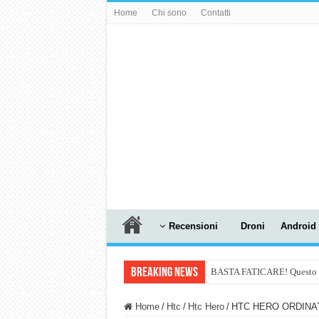
Home
Chi sono
Contatti
Recensioni
Droni
Android
Breaking News
BASTA FATICARE! Questo robo
PULISCE e SI SVUOTA DA S
Home
/
Htc
/
Htc Hero
/
HTC HERO ORDINATO!!
NUASI B2-1: trascrizione e ri