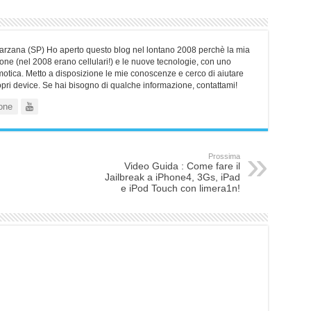
Sarzana (SP) Ho aperto questo blog nel lontano 2008 perchè la mia
ne (nel 2008 erano cellulari!) e le nuove tecnologie, con uno
motica. Metto a disposizione le mie conoscenze e cerco di aiutare
ropri device. Se hai bisogno di qualche informazione, contattami!
one
Prossima
Video Guida : Come fare il
Jailbreak a iPhone4, 3Gs, iPad
e iPod Touch con limera1n!