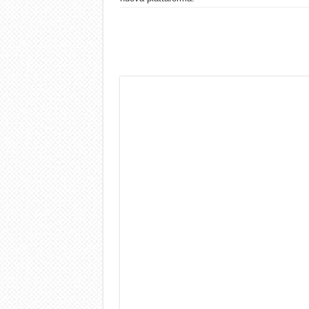
Dashcam 70mai A810 Lite: Pi
NON Crederai a quanta LU
Cecotec Millor, recensione 
Chi l’ha detto che gli Ope
BENKS OMNIWARRIOR: Più d
Brondi Amico Vero 4G: Focus
Brondi Amico VERO 4G : Fo