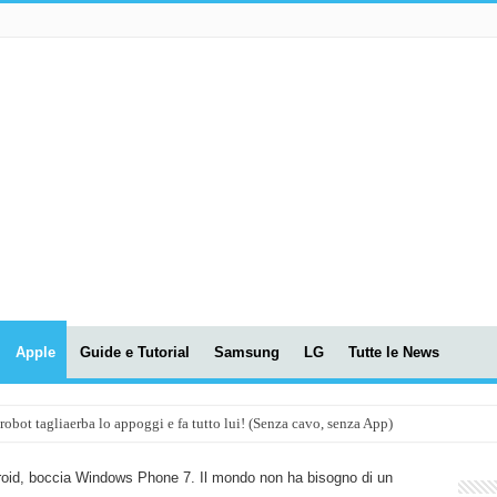
Apple
Guide e Tutorial
Samsung
LG
Tutte le News
t tagliaerba lo appoggi e fa tutto lui! (Senza cavo, senza App)
OLA! UWANT V600: Aspirapolvere senza fili con LASER VERDE!
droid, boccia Windows Phone 7. Il mondo non ha bisogno di un
assunti AI per le tue riunioni e lezioni universitarie