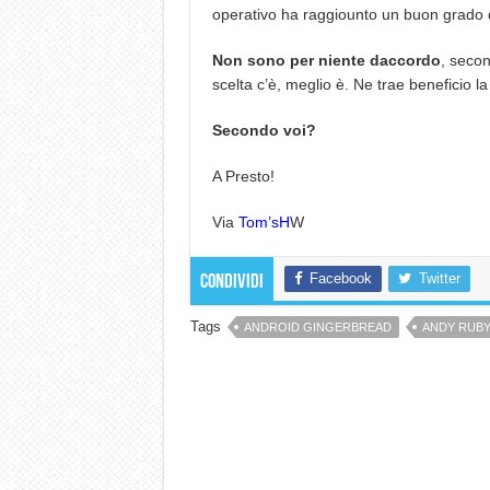
operativo ha raggiounto un buon grado di
Non sono per niente daccordo
, seco
scelta c’è, meglio è. Ne trae beneficio l
Secondo voi?
A Presto!
Via
Tom’sH
W
Facebook
Twitter
Condividi
Tags
ANDROID GINGERBREAD
ANDY RUB