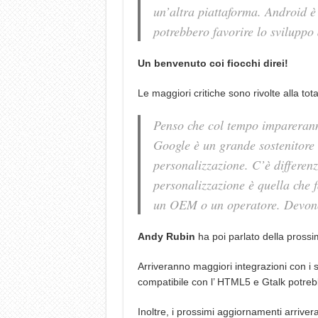
un’altra piattaforma. Android è 
potrebbero favorire lo sviluppo
Un benvenuto coi fiocchi direi!
Le maggiori critiche sono rivolte alla tot
Penso che col tempo impareranno
Google è un grande sostenitore 
personalizzazione. C’è differenz
personalizzazione è quella che f
un OEM o un operatore. Devono 
Andy Rubin
ha poi parlato della pross
Arriveranno maggiori integrazioni con i s
compatibile con l’ HTML5 e Gtalk potrebbe
Inoltre, i prossimi aggiornamenti arriv