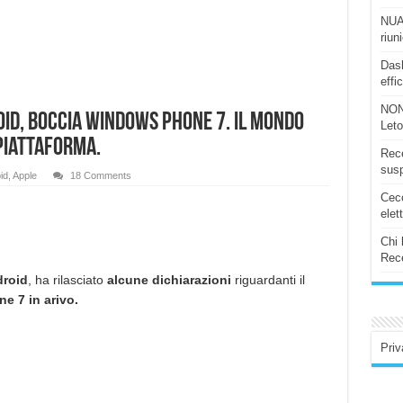
NUAS
riun
Dash
effi
NON
roid, boccia Windows Phone 7. Il mondo
Let
piattaforma.
Rece
susp
id
,
Apple
18 Comments
Ceco
elet
Chi 
Rece
roid
, ha rilasciato
alcune dichiarazioni
riguardanti il
 7 in arivo.
Priv