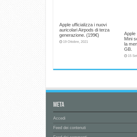
Apple ufficializza i nuovi
auricolari Airpods di terza
Apple 
generazione. (199€)
Mini s
19 Ottobre, 2021
la me
GB.
15 Se
Meta
Accedi
Feed dei contenuti