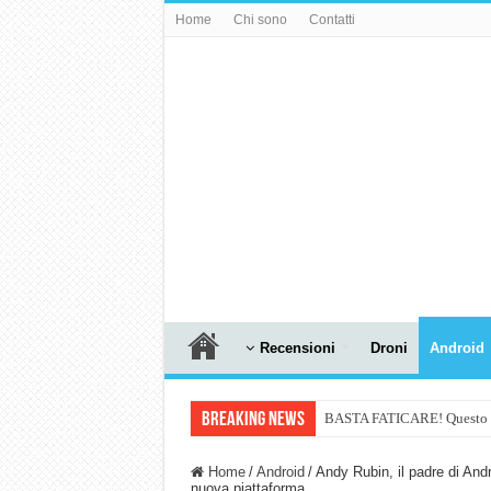
Home
Chi sono
Contatti
Recensioni
Droni
Android
Breaking News
BASTA FATICARE! Questo robo
PULISCE e SI SVUOTA DA S
Home
/
Android
/
Andy Rubin, il padre di An
nuova piattaforma.
NUASI B2-1: trascrizione e ri