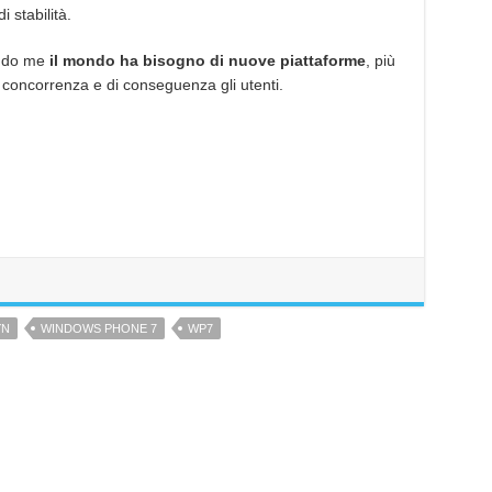
 stabilità.
ndo me
il mondo ha bisogno di nuove piattaforme
, più
a concorrenza e di conseguenza gli utenti.
YN
WINDOWS PHONE 7
WP7