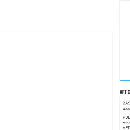
ccola, 4K e molto efficace. Ecco come va in strada
CE fa questa Lampada Letour! – RECENSIONE
della mountain bike elettrica biammortizzata.
n-Ear suonano male? Recensione EarFun Clip 2
i un semplice vetro temperato!
 su SOS, sicurezza e controllo da remoto.
cus su SOS e comandi da remoto
Artic
BAST
appo
PUL
V600
VER