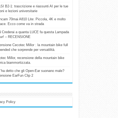
I B2-1: trascrizione e riassunti AI per le tue
ioni e lezioni universitarie
cam 70mai A810 Lite: Piccola, 4K e molto
cace. Ecco come va in strada
 Crederai a quanta LUCE fa questa Lampada
our! – RECENSIONE
nsione Cecotec Millor : la mountain bike full
ended che sorprende per versatilità.
tec Millor, recensione della mountain bike
trica biammortizzata.
l’ha detto che gli Open-Ear suonano male?
nsione EarFun Clip 2
acy Policy