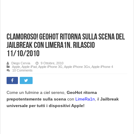
Clamoroso! GeoHot ritorna sulla scena del
jailbreak con LimeRa1n. Rilascio
11/10/2010
Diego Cervia
9 Ottobre, 2010
Apple
,
Apple iPad
,
Apple iPhone 3G
,
Apple iPhone 3Gs
,
Apple iPhone 4
10 Comments
Come un fulmine a ciel sereno,
GeoHot ritorna
prepotentemente sulla scena
con
LimeRa1n
, il
Jailbreak
universale per tutti i dispositivi Apple!