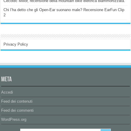
Cecotec Millor, recensione della mountain bike elettrica biammortizzata.
Chi l’ha detto che gli Open-Ear suonano male? Recensione EarFun Clip
2
Privacy Policy
Meta
Accedi
Feed dei contenuti
Feed dei commenti
WordPress.org