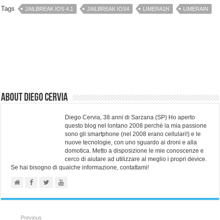
Tags
JAILBREAK IOS 4.1
JAILBREAK IOS4
LIMERA1N
LIMERAIN
About Diego Cervia
Diego Cervia, 38 anni di Sarzana (SP) Ho aperto
questo blog nel lontano 2008 perchè la mia passione
sono gli smartphone (nel 2008 erano cellulari!) e le
nuove tecnologie, con uno sguardo ai droni e alla
domotica. Metto a disposizione le mie conoscenze e
cerco di aiutare ad utilizzare al meglio i propri device.
Se hai bisogno di qualche informazione, contattami!
Previous