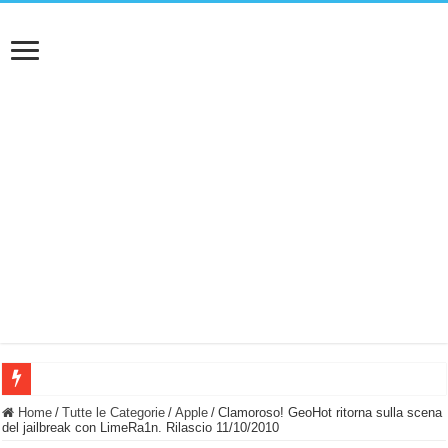
BASTA FATICARE! Questo robot tagliaerba lo appoggi e fa tutto lui! (Senza cav
Home
/
Tutte le Categorie
/
Apple
/
Clamoroso! GeoHot ritorna sulla scena
del jailbreak con LimeRa1n. Rilascio 11/10/2010
PULISCE e SI SVUOTA DA SOLA! UWANT V600: Aspirapolvere senza fili con