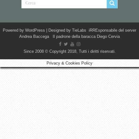
Powered by
WordPress
| Designed by
TieLabs
iRREsponsabile del server
Andrea Baccega Il padrone della baracca Diego Cervia
Since 2008 © Copyright 2018, Tutti i diritti riservati.
Privacy & Cookies Policy