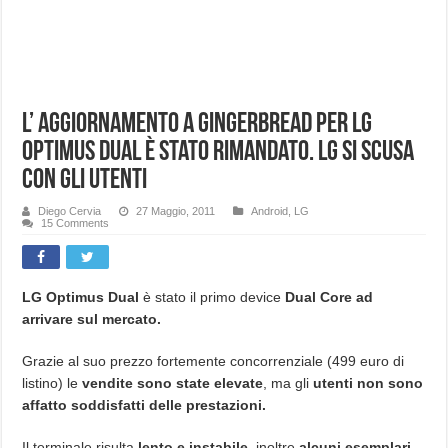
L’ aggiornamento a Gingerbread per LG
Optimus Dual è stato rimandato. LG si scusa
con gli utenti
Diego Cervia
27 Maggio, 2011
Android
,
LG
15 Comments
LG Optimus Dual
è stato il primo device
Dual Core ad
arrivare sul mercato.
Grazie al suo prezzo fortemente concorrenziale (499 euro di
listino) le
vendite sono state elevate
, ma gli
utenti non sono
affatto soddisfatti delle prestazioni.
Il terminale risulta
lento e instabile,
inoltre
alcuni esemplari