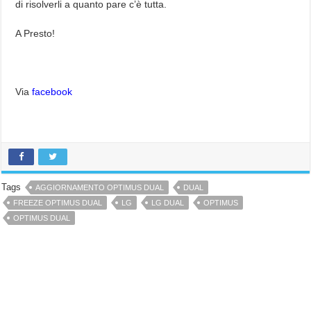
di risolverli a quanto pare c’è tutta.
A Presto!
Via
facebook
Tags
AGGIORNAMENTO OPTIMUS DUAL
DUAL
FREEZE OPTIMUS DUAL
LG
LG DUAL
OPTIMUS
OPTIMUS DUAL