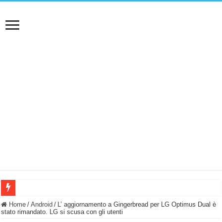
BASTA FATICARE! Questo robot tagliaerba lo appoggi e fa tutto lui! (Senza cav
Home
/
Android
/
L’ aggiornamento a Gingerbread per LG Optimus Dual è
stato rimandato. LG si scusa con gli utenti
PULISCE e SI SVUOTA DA SOLA! UWANT V600: Aspirapolvere senza fili con