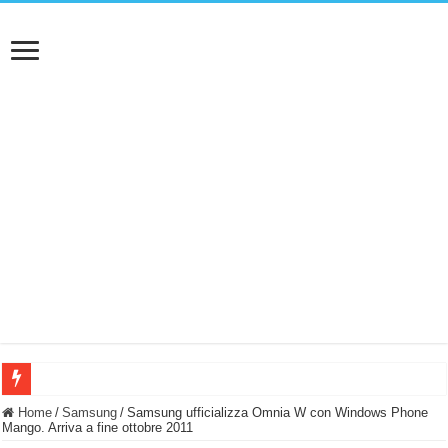
BASTA FATICARE! Questo robot tagliaerba lo appoggi e fa tutto lui! (Senza cav
Home
/
Samsung
/
Samsung ufficializza Omnia W con Windows Phone
Mango. Arriva a fine ottobre 2011
PULISCE e SI SVUOTA DA SOLA! UWANT V600: Aspirapolvere senza fili con