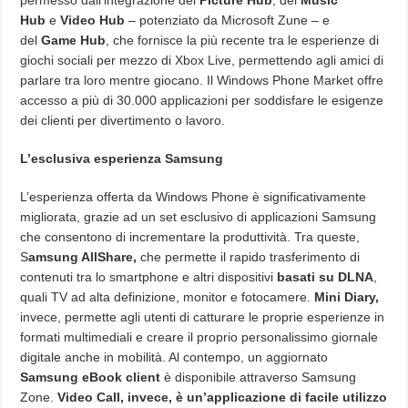
permesso dall’integrazione del
Picture Hub
, del
Music
Hub
e
Video Hub
– potenziato da Microsoft Zune – e
del
Game Hub
, che fornisce la più recente tra le esperienze di
giochi sociali per mezzo di Xbox Live, permettendo agli amici di
parlare tra loro mentre giocano. Il Windows Phone Market offre
accesso a più di 30.000 applicazioni per soddisfare le esigenze
dei clienti per divertimento o lavoro.
L’esclusiva esperienza Samsung
L’esperienza offerta da Windows Phone è significativamente
migliorata, grazie ad un set esclusivo di applicazioni Samsung
che consentono di incrementare la produttività. Tra queste,
S
amsung AllShare,
che permette il rapido trasferimento di
contenuti tra lo smartphone e altri dispositivi
basati su DLNA
,
quali TV ad alta definizione, monitor e fotocamere.
Mini Diary,
invece, permette agli utenti di catturare le proprie esperienze in
formati multimediali e creare il proprio personalissimo giornale
digitale anche in mobilità. Al contempo, un aggiornato
Samsung eBook client
è disponibile attraverso Samsung
Zone.
Video Call, invece, è un’applicazione di facile utilizzo