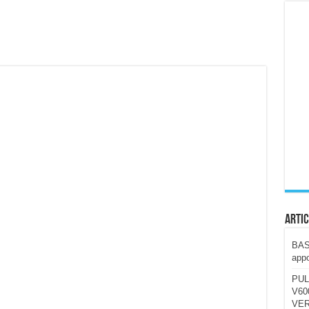
ccola, 4K e molto efficace. Ecco come va in strada
CE fa questa Lampada Letour! – RECENSIONE
della mountain bike elettrica biammortizzata.
n-Ear suonano male? Recensione EarFun Clip 2
i un semplice vetro temperato!
 su SOS, sicurezza e controllo da remoto.
cus su SOS e comandi da remoto
Artic
BAST
appo
PUL
V600
VER