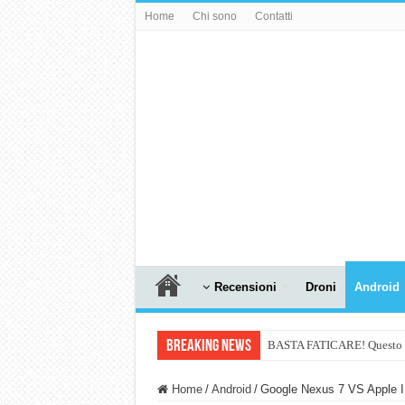
Home
Chi sono
Contatti
Recensioni
Droni
Android
Breaking News
BASTA FATICARE! Questo robo
PULISCE e SI SVUOTA DA S
Home
/
Android
/
Google Nexus 7 VS Apple I
NUASI B2-1: trascrizione e ri