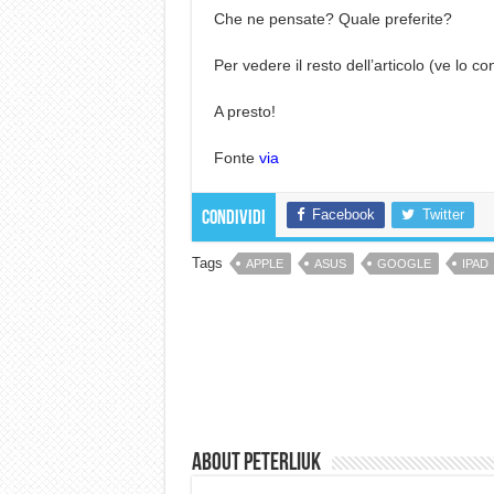
Che ne pensate? Quale preferite?
Per vedere il resto dell’articolo (ve lo co
A presto!
Fonte
via
Facebook
Twitter
Condividi
Tags
APPLE
ASUS
GOOGLE
IPAD
About Peterliuk