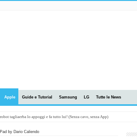
Apple
Guide e Tutorial
Samsung
LG
Tutte le News
t tagliaerba lo appoggi e fa tutto lui! (Senza cavo, senza App)
OLA! UWANT V600: Aspirapolvere senza fili con LASER VERDE!
Pad by Dario Caliendo
assunti AI per le tue riunioni e lezioni universitarie