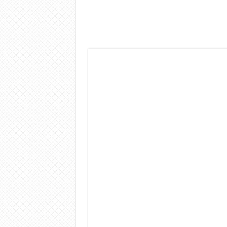
Dashcam 70mai A810 Lite: Pi
NON Crederai a quanta LU
Cecotec Millor, recensione 
Chi l’ha detto che gli Ope
BENKS OMNIWARRIOR: Più d
Brondi Amico Vero 4G: Focus
Brondi Amico VERO 4G : Fo