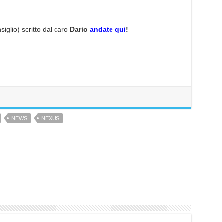
nsiglio) scritto dal caro
Dario
andate qui
!
NEWS
NEXUS