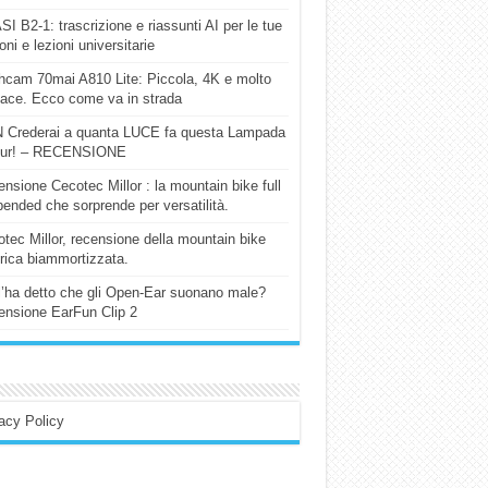
I B2-1: trascrizione e riassunti AI per le tue
ioni e lezioni universitarie
cam 70mai A810 Lite: Piccola, 4K e molto
cace. Ecco come va in strada
 Crederai a quanta LUCE fa questa Lampada
our! – RECENSIONE
nsione Cecotec Millor : la mountain bike full
ended che sorprende per versatilità.
tec Millor, recensione della mountain bike
trica biammortizzata.
l’ha detto che gli Open-Ear suonano male?
nsione EarFun Clip 2
acy Policy