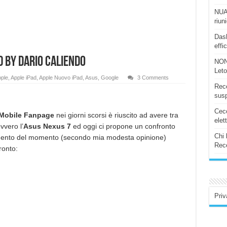
NUAS
riun
Dash
effi
d by Dario Caliendo
NON
Let
ple
,
Apple iPad
,
Apple Nuovo iPad
,
Asus
,
Google
3 Comments
Rece
susp
Ceco
 Mobile Fanpage
nei giorni scorsi è riuscito ad avere tra
elet
vvero l’
Asus Nexus 7
ed oggi ci propone un confronto
Chi 
erimento del momento (secondo mia modesta opinione)
Rece
ronto:
Priv