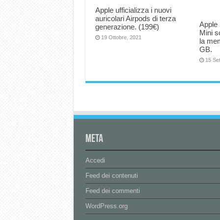
Apple ufficializza i nuovi
auricolari Airpods di terza
Apple 
generazione. (199€)
Mini s
19 Ottobre, 2021
la me
GB.
15 Se
Meta
Accedi
Feed dei contenuti
Feed dei commenti
WordPress.org