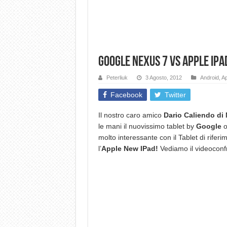
Google Nexus 7 VS Apple IPa
Peterliuk
3 Agosto, 2012
Android
,
Ap
Facebook
Twitter
Il nostro caro amico
Dario Caliendo di
le mani il nuovissimo tablet by
Google
o
molto interessante con il Tablet di rif
l’
Apple New IPad!
Vediamo il videoconf