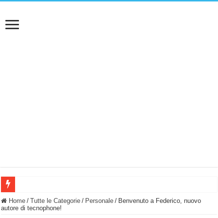
BASTA FATICARE! Questo robot tagliaerba lo appoggi e fa tutto lui! (Senza cav
Home
/
Tutte le Categorie
/
Personale
/
Benvenuto a Federico, nuovo
autore di tecnophone!
PULISCE e SI SVUOTA DA SOLA! UWANT V600: Aspirapolvere senza fili con