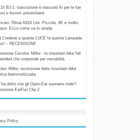
I B2-1: trascrizione e riassunti AI per le tue
ioni e lezioni universitarie
cam 70mai A810 Lite: Piccola, 4K e molto
cace. Ecco come va in strada
 Crederai a quanta LUCE fa questa Lampada
our! – RECENSIONE
nsione Cecotec Millor : la mountain bike full
ended che sorprende per versatilità.
tec Millor, recensione della mountain bike
trica biammortizzata.
l’ha detto che gli Open-Ear suonano male?
nsione EarFun Clip 2
acy Policy