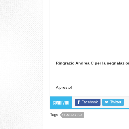
Ringrazio Andrea C per la segnalazio
A presto!
Facebook
Twitter
Condividi
Tags
GALAXY S 3