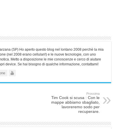
Sarzana (SP) Ho aperto questo blog nel lontano 2008 perchè la mia
ne (nel 2008 erano cellulari!) e le nuove tecnologie, con uno
motica. Metto a disposizione le mie conoscenze e cerco di aiutare
ropri device. Se hai bisogno di qualche informazione, contattami!
one
Prossima
Tim Cook si scusa : Con le
mappe abbiamo sbagliato,
lavoreremo sodo per
recuperare.