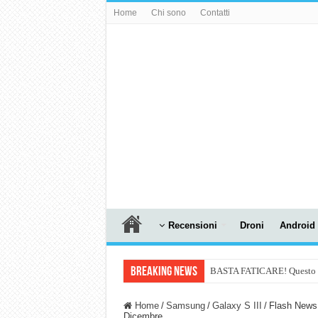
Home
Chi sono
Contatti
Recensioni
Droni
Android
Breaking News
BASTA FATICARE! Questo robo
PULISCE e SI SVUOTA DA S
Home
/
Samsung
/
Galaxy S III
/
Flash News 
Dicembre
NUASI B2-1: trascrizione e ri