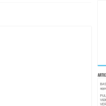
ccola, 4K e molto efficace. Ecco come va in strada
CE fa questa Lampada Letour! – RECENSIONE
della mountain bike elettrica biammortizzata.
n-Ear suonano male? Recensione EarFun Clip 2
i un semplice vetro temperato!
 su SOS, sicurezza e controllo da remoto.
cus su SOS e comandi da remoto
Artic
BAST
appo
PUL
V600
VER