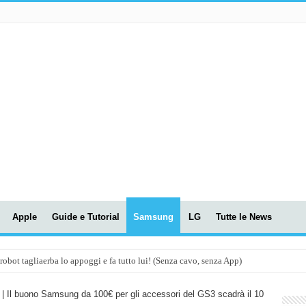
Apple
Guide e Tutorial
Samsung
LG
Tutte le News
t tagliaerba lo appoggi e fa tutto lui! (Senza cavo, senza App)
OLA! UWANT V600: Aspirapolvere senza fili con LASER VERDE!
| Il buono Samsung da 100€ per gli accessori del GS3 scadrà il 10
assunti AI per le tue riunioni e lezioni universitarie