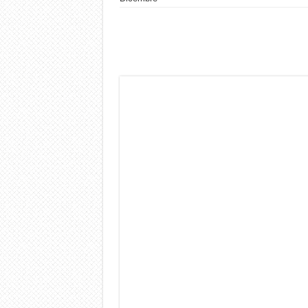
Dashcam 70mai A810 Lite: Pi
NON Crederai a quanta LU
Cecotec Millor, recensione 
Chi l’ha detto che gli Ope
BENKS OMNIWARRIOR: Più d
Brondi Amico Vero 4G: Focus
Brondi Amico VERO 4G : Fo