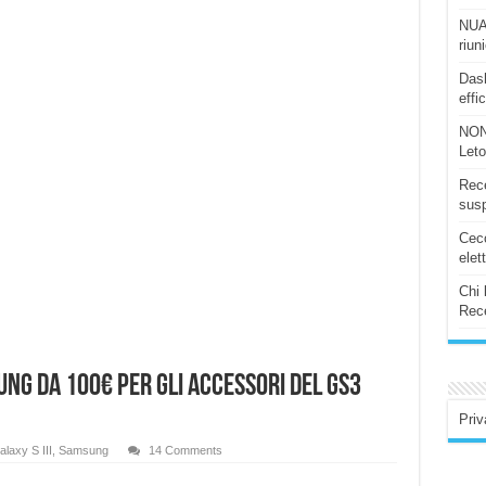
NUAS
riun
Dash
effi
NON
Let
Rece
susp
Ceco
elet
Chi 
Rece
ng da 100€ per gli accessori del GS3
Priv
laxy S III
,
Samsung
14 Comments