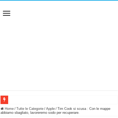
BASTA FATICARE! Questo robot tagliaerba lo appoggi e fa tutto lui! (Senza cav
Home
/
Tutte le Categorie
/
Apple
/
Tim Cook si scusa : Con le mappe
abbiamo sbagliato, lavoreremo sodo per recuperare.
PULISCE e SI SVUOTA DA SOLA! UWANT V600: Aspirapolvere senza fili con