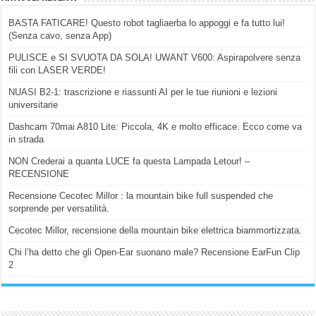
BASTA FATICARE! Questo robot tagliaerba lo appoggi e fa tutto lui!
(Senza cavo, senza App)
PULISCE e SI SVUOTA DA SOLA! UWANT V600: Aspirapolvere senza
fili con LASER VERDE!
NUASI B2-1: trascrizione e riassunti AI per le tue riunioni e lezioni
universitarie
Dashcam 70mai A810 Lite: Piccola, 4K e molto efficace. Ecco come va
in strada
NON Crederai a quanta LUCE fa questa Lampada Letour! –
RECENSIONE
Recensione Cecotec Millor : la mountain bike full suspended che
sorprende per versatilità.
Cecotec Millor, recensione della mountain bike elettrica biammortizzata.
Chi l’ha detto che gli Open-Ear suonano male? Recensione EarFun Clip
2