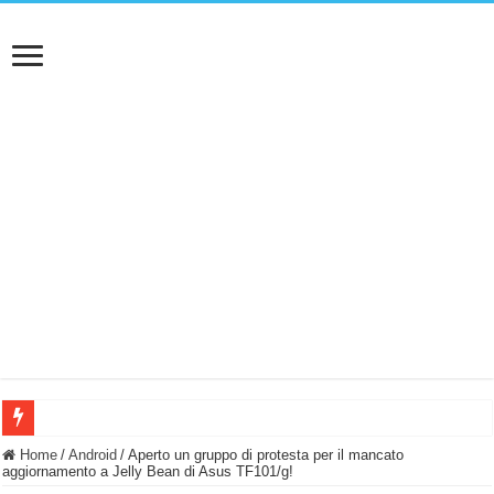
BASTA FATICARE! Questo robot tagliaerba lo appoggi e fa tutto lui! (Senza cav
Home
/
Android
/
Aperto un gruppo di protesta per il mancato
aggiornamento a Jelly Bean di Asus TF101/g!
PULISCE e SI SVUOTA DA SOLA! UWANT V600: Aspirapolvere senza fili con