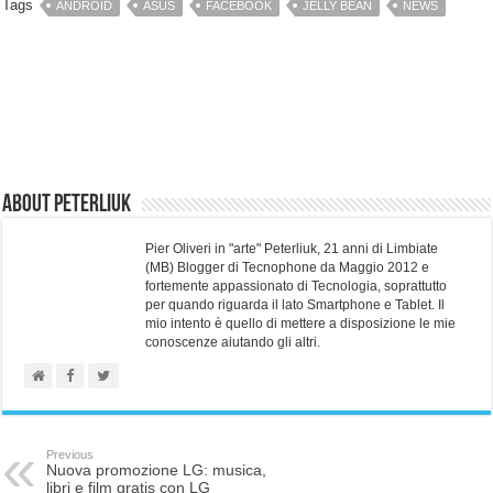
Tags
ANDROID
ASUS
FACEBOOK
JELLY BEAN
NEWS
About Peterliuk
Pier Oliveri in "arte" Peterliuk, 21 anni di Limbiate
(MB) Blogger di Tecnophone da Maggio 2012 e
fortemente appassionato di Tecnologia, soprattutto
per quando riguarda il lato Smartphone e Tablet. Il
mio intento è quello di mettere a disposizione le mie
conoscenze aiutando gli altri.
Previous
Nuova promozione LG: musica,
libri e film gratis con LG