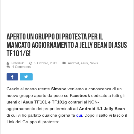
Aperto un gruppo di protesta per il
mancato aggiornamento a Jelly Bean di Asus
TF101/g!
Peterliuk
5 Ottobre, 2012
Android
,
Asus
,
News
4 Comments
Grazie al nostro utente
Simone
veniamo a conoscenza di un
nuovo gruppo aperto da poco su
Facebook
dedicato a tutti gli
utenti di
Asus TF101 e TF101g
contrari al NON-
aggiornamento dei propri terminali ad
Android 4.1 Jelly Bean
di cui vi ho parlato qualche giorna fà
qui
. Dopo il salto vi lascio il
Link del Gruppo di protesta: