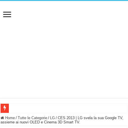
BASTA FATICARE! Questo robot tagliaerba lo appoggi e fa tutto lui! (Senza cav
Home
/
Tutte le Categorie
/
LG
/
CES 2013 | LG svela la sua Google TV,
assieme ai nuovi OLED e Cinema 3D Smart TV.
PULISCE e SI SVUOTA DA SOLA! UWANT V600: Aspirapolvere senza fili con