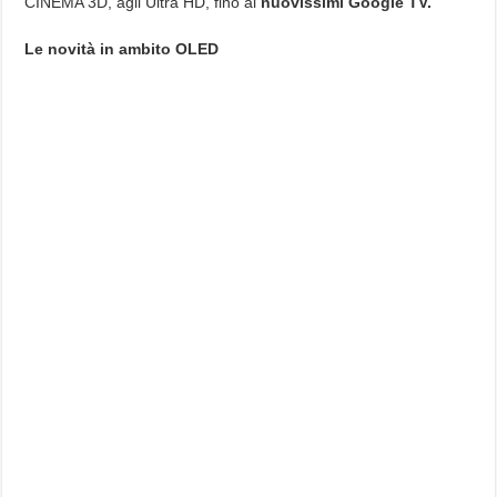
CINEMA 3D, agli Ultra HD, fino ai
nuovissimi Google TV.
Le novità in ambito OLED