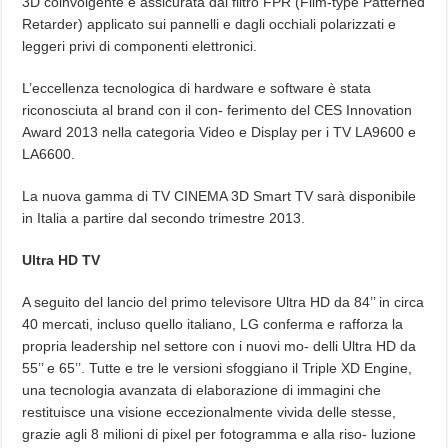
3D coinvolgente è assicurata dal filtro FPR (Film-type Patterned
Retarder) applicato sui pannelli e dagli occhiali polarizzati e
leggeri privi di componenti elettronici.
L’eccellenza tecnologica di hardware e software è stata
riconosciuta al brand con il con- ferimento del CES Innovation
Award 2013 nella categoria Video e Display per i TV LA9600 e
LA6600.
La nuova gamma di TV CINEMA 3D Smart TV sarà disponibile
in Italia a partire dal secondo trimestre 2013.
Ultra HD TV
A seguito del lancio del primo televisore Ultra HD da 84’’ in circa
40 mercati, incluso quello italiano, LG conferma e rafforza la
propria leadership nel settore con i nuovi mo- delli Ultra HD da
55’’ e 65’’. Tutte e tre le versioni sfoggiano il Triple XD Engine,
una tecnologia avanzata di elaborazione di immagini che
restituisce una visione eccezionalmente vivida delle stesse,
grazie agli 8 milioni di pixel per fotogramma e alla riso- luzione