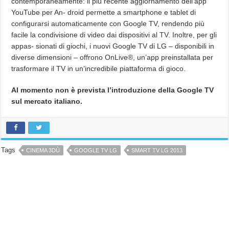
contemporaneamente: il più recente aggiornamento dell’app
YouTube per An- droid permette a smartphone e tablet di
configurarsi automaticamente con Google TV, rendendo più
facile la condivisione di video dai dispositivi al TV. Inoltre, per gli
appas- sionati di giochi, i nuovi Google TV di LG – disponibili in
diverse dimensioni – offrono OnLive®, un’app preinstallata per
trasformare il TV in un’incredibile piattaforma di gioco.
Al momento non è prevista l’introduzione della Google TV
sul mercato italiano.
Tags
CINEMA 3DÙ
GOOGLE TV LG
SMART TV LG 2013