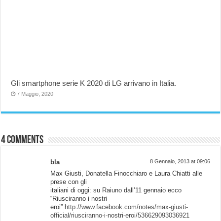
Gli smartphone serie K 2020 di LG arrivano in Italia.
7 Maggio, 2020
4 comments
bla
8 Gennaio, 2013 at 09:06
Max Giusti, Donatella Finocchiaro e Laura Chiatti alle
prese con gli
italiani di oggi: su Raiuno dall’11 gennaio ecco
“Riusciranno i nostri
eroi”
http://www.facebook.com/notes/max-giusti-
official/riusciranno-i-nostri-eroi/536629093036921