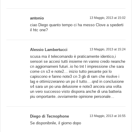
antonio
13 Maggio, 2013 at 15:02
ciao Diego quanto tempo ci ha messo Clove a spederti
il htc one?
Alessio Lambertucci
13 Maggio, 2013 at 15:24
scusa ma il telecomando è praticamente identico,i
sensori se accesi tutti insieme nn vanno credo neanche
cn aggiornameni futuri..io ho tnt l impressione che sara
come cn s3 e note2… inizio tutto pesante poi lo
capiscono e fanno note3 cn 3 gb di ram che risolve i
lag e ottimizzeranno un po il tutto….qnd in conclusione
s4 sara un po una delusione e note3 ancora una volta
un vero successo visto disporra anche di una batteria
piu omportante..ovviamente opinione personale…
Diego di Tecnophone
13 Maggio, 2013 at 16:55
Se disponibnile, il giorno dopo