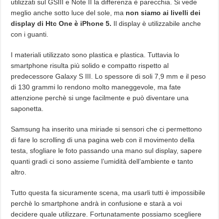
utilizzati sul GSIII e Note II la differenza è parecchia. Si vede
meglio anche sotto luce del sole, ma
non siamo ai livelli dei
display di Htc One è iPhone 5.
Il display è utilizzabile anche
con i guanti.
I materiali utilizzato sono plastica e plastica. Tuttavia lo
smartphone risulta più solido e compatto rispetto al
predecessore Galaxy S III. Lo spessore di soli 7,9 mm e il peso
di 130 grammi lo rendono molto maneggevole, ma fate
attenzione perchè si unge facilmente e può diventare una
saponetta.
Samsung ha inserito una miriade si sensori che ci permettono
di fare lo scrolling di una pagina web con il movimento della
testa, sfogliare le foto passando una mano sul display, sapere
quanti gradi ci sono assieme l’umidità dell’ambiente e tanto
altro.
Tutto questa fa sicuramente scena, ma usarli tutti è impossibile
perchè lo smartphone andrà in confusione e starà a voi
decidere quale utilizzare. Fortunatamente possiamo scegliere