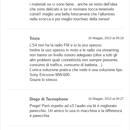
i materiali se ci sono bene…anche se resto dell’idea
che sono delicato e se si rovinano tocca tenerselo
comè!! meglio una bella fotocamera che l’alluminio
nella scocca e poi meglio touchwiz della sense!
Trizio
16 Maggio, 2013 at 09:19
L’S4 non ha la radio FM e io la uso spesso.
Inoltre la uso spesso in moto e le radio via streaming
non hanno un livello sonoro adeguato (oltre a tutti gli
altri problemi quali connettività non sempre presente,
consumo di traffico, consumo di batteria…)
L’unica soluzione pratica che vedo è una soluzione tipo
Sony Ericsson MW-600.
Grazie lo stesso
Diego di Tecnophone
16 Maggio, 2013 at 09:27
Prego! Però rispetto ad s3 l’audio via bt é migliorato
parecchio. Un amico lo usa in macchina e la differenza
è parecchia.