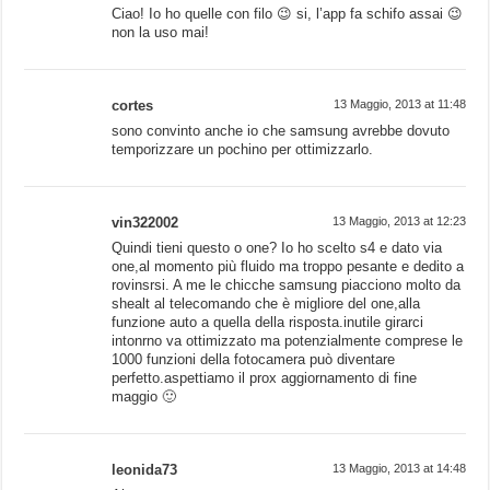
Ciao! Io ho quelle con filo 😉 si, l’app fa schifo assai 😉
non la uso mai!
cortes
13 Maggio, 2013 at 11:48
sono convinto anche io che samsung avrebbe dovuto
temporizzare un pochino per ottimizzarlo.
vin322002
13 Maggio, 2013 at 12:23
Quindi tieni questo o one? Io ho scelto s4 e dato via
one,al momento più fluido ma troppo pesante e dedito a
rovinsrsi. A me le chicche samsung piacciono molto da
shealt al telecomando che è migliore del one,alla
funzione auto a quella della risposta.inutile girarci
intonrno va ottimizzato ma potenzialmente comprese le
1000 funzioni della fotocamera può diventare
perfetto.aspettiamo il prox aggiornamento di fine
maggio 🙂
leonida73
13 Maggio, 2013 at 14:48