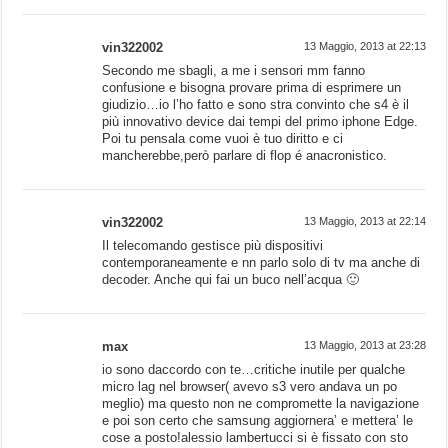
vin322002
13 Maggio, 2013 at 22:13
Secondo me sbagli, a me i sensori mm fanno
confusione e bisogna provare prima di esprimere un
giudizio…io l’ho fatto e sono stra convinto che s4 è il
più innovativo device dai tempi del primo iphone Edge.
Poi tu pensala come vuoi è tuo diritto e ci
mancherebbe,però parlare di flop é anacronistico.
vin322002
13 Maggio, 2013 at 22:14
Il telecomando gestisce più dispositivi
contemporaneamente e nn parlo solo di tv ma anche di
decoder. Anche qui fai un buco nell’acqua 🙂
max
13 Maggio, 2013 at 23:28
io sono daccordo con te…critiche inutile per qualche
micro lag nel browser( avevo s3 vero andava un po
meglio) ma questo non ne compromette la navigazione
e poi son certo che samsung aggiornera’ e mettera’ le
cose a posto!alessio lambertucci si è fissato con sto