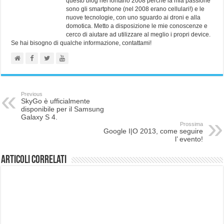
questo blog nel lontano 2008 perchè la mia passione
sono gli smartphone (nel 2008 erano cellulari!) e le
nuove tecnologie, con uno sguardo ai droni e alla
domotica. Metto a disposizione le mie conoscenze e
cerco di aiutare ad utilizzare al meglio i propri device.
Se hai bisogno di qualche informazione, contattami!
Previous
SkyGo è ufficialmente
disponibile per il Samsung
Galaxy S 4.
Prossima
Google I|O 2013, come seguire
l’ evento!
Articoli correlati