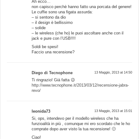
Ah ecco…
non capisco perchè hanno fatto una porcata del genere!
Le cuffie sono una figata assurda:
– si sentono da dio
– il design è bellissimo
– solide
– le wireless (che ho) le puoi ascoltare anche con il
jack e pure con l’USB!!!!
Soldi be spesi!
Faccio una recensione?
Diego di Tecnophone
13 Maggio, 2013 at 14:50
Ti ringrazio! Già fatta 😉
http://www.tecnophone.it/2013/03/12/recensione-jabra-
revo/
leonida73
13 Maggio, 2013 at 15:01
Si, ops, intendevo per il modello wireless che ha
funzioalità in più , comunque mi ero scordato che le ho
comprate dopo aver visto la tua recensione! 🙂
Ciao!