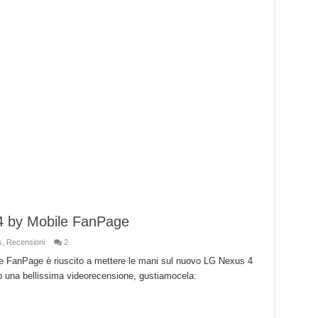
4 by Mobile FanPage
s
,
Recensioni
2
ile FanPage è riuscito a mettere le mani sul nuovo LG Nexus 4
to una bellissima videorecensione, gustiamocela: