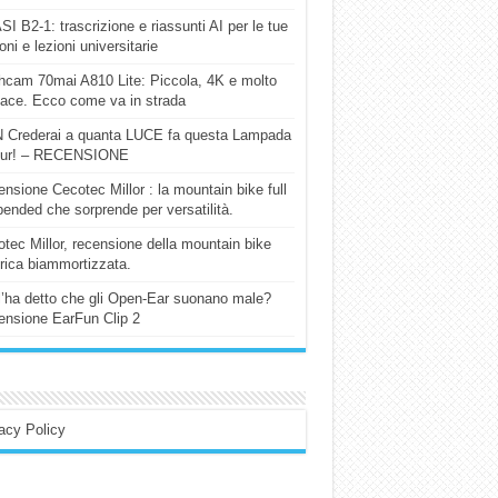
I B2-1: trascrizione e riassunti AI per le tue
ioni e lezioni universitarie
cam 70mai A810 Lite: Piccola, 4K e molto
cace. Ecco come va in strada
 Crederai a quanta LUCE fa questa Lampada
our! – RECENSIONE
nsione Cecotec Millor : la mountain bike full
ended che sorprende per versatilità.
tec Millor, recensione della mountain bike
trica biammortizzata.
l’ha detto che gli Open-Ear suonano male?
nsione EarFun Clip 2
acy Policy