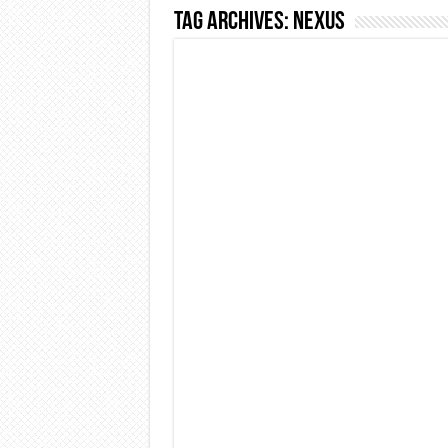
Tag Archives:
Nexus
Dashcam 70mai A810 Lite: Pi
NON Crederai a quanta LU
Cecotec Millor, recensione 
Chi l’ha detto che gli Ope
BENKS OMNIWARRIOR: Più d
Brondi Amico Vero 4G: Focus
Brondi Amico VERO 4G : Fo