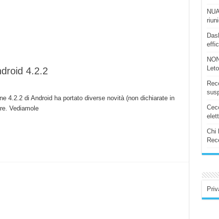
NUAS
riun
Dash
effi
NON
Let
ndroid 4.2.2
Rece
susp
one 4.2.2 di Android ha portato diverse novità (non dichiarate in
Ceco
are. Vediamole
elet
Chi 
Rece
Priv