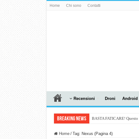
Home
Chi sono
Contatti
Recensioni
Droni
Android
Breaking News
BASTA FATICARE! Questo robo
PULISCE e SI SVUOTA DA S
Home
/
Tag:
Nexus
(Pagina 4)
NUASI B2-1: trascrizione e ri