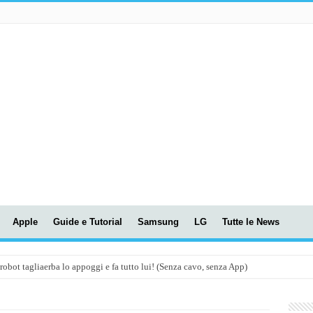
Apple
Guide e Tutorial
Samsung
LG
Tutte le News
t tagliaerba lo appoggi e fa tutto lui! (Senza cavo, senza App)
OLA! UWANT V600: Aspirapolvere senza fili con LASER VERDE!
assunti AI per le tue riunioni e lezioni universitarie