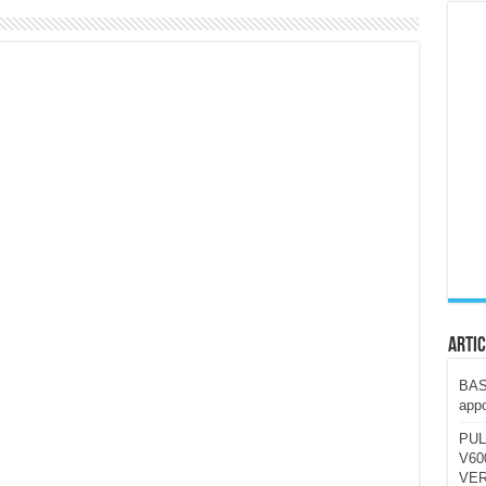
ccola, 4K e molto efficace. Ecco come va in strada
CE fa questa Lampada Letour! – RECENSIONE
della mountain bike elettrica biammortizzata.
n-Ear suonano male? Recensione EarFun Clip 2
i un semplice vetro temperato!
 su SOS, sicurezza e controllo da remoto.
cus su SOS e comandi da remoto
Artic
BAST
appo
PUL
V600
VER