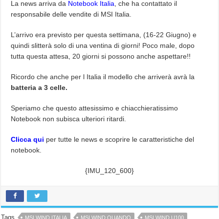
La news arriva da
Notebook Italia
, che ha contattato il
responsabile delle vendite di MSI Italia.
L’arrivo era previsto per questa settimana, (16-22 Giugno) e
quindi slitterà solo di una ventina di giorni! Poco male, dopo
tutta questa attesa, 20 giorni si possono anche aspettare!!
Ricordo che anche per l Italia il modello che arriverà avrà la
batteria a 3 celle.
Speriamo che questo attesissimo e chiacchieratissimo
Notebook non subisca ulteriori ritardi.
Clicca qui
per tutte le news e scoprire le caratteristiche del
notebook.
{IMU_120_600}
Tags
MSI WIND ITALIA
MSI WIND QUANDO
MSI WIND U100