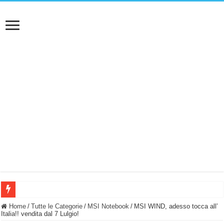
BASTA FATICARE! Questo robot tagliaerba lo appoggi e fa tutto lui! (Senza cav
Home
/
Tutte le Categorie
/
MSI Notebook
/
MSI WIND, adesso tocca all’
Italia!! vendita dal 7 Lulgio!
PULISCE e SI SVUOTA DA SOLA! UWANT V600: Aspirapolvere senza fili con