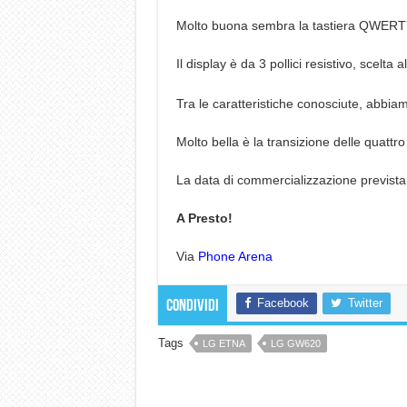
Molto buona sembra la tastiera QWERTY c
Il display è da 3 pollici resistivo, scelta 
Tra le caratteristiche conosciute, abbi
Molto bella è la transizione delle quatt
La data di commercializzazione prevista 
A Presto!
Via
Phone Arena
Facebook
Twitter
Condividi
Tags
LG ETNA
LG GW620