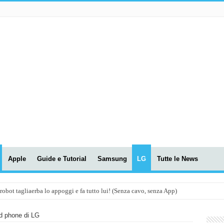
Apple
Guide e Tutorial
Samsung
LG
Tutte le News
t tagliaerba lo appoggi e fa tutto lui! (Senza cavo, senza App)
OLA! UWANT V600: Aspirapolvere senza fili con LASER VERDE!
d phone di LG
assunti AI per le tue riunioni e lezioni universitarie