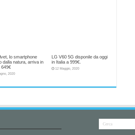
vet, lo smartphone
LG V60 5G disponile da oggi
o dalla natura, arriva in
in Italia a 999€.
 a 649€
12 Maggio, 2020
ugno, 2020