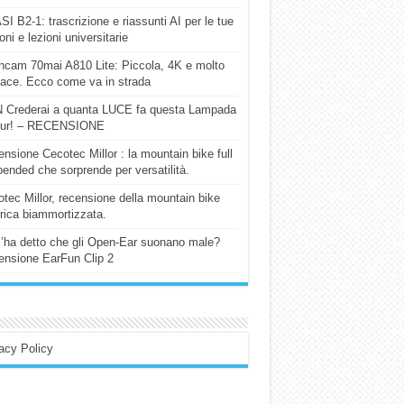
I B2-1: trascrizione e riassunti AI per le tue
ioni e lezioni universitarie
cam 70mai A810 Lite: Piccola, 4K e molto
cace. Ecco come va in strada
 Crederai a quanta LUCE fa questa Lampada
our! – RECENSIONE
nsione Cecotec Millor : la mountain bike full
ended che sorprende per versatilità.
tec Millor, recensione della mountain bike
trica biammortizzata.
l’ha detto che gli Open-Ear suonano male?
nsione EarFun Clip 2
acy Policy