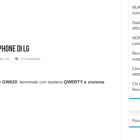
NUAS
riun
Dash
effi
NON
Let
phone di LG
Rece
susp
id
,
LG
4 Comments
Ceco
elet
G GW620
, terminale con tastiera
QWERTY e sistema
Chi 
Rece
Priv