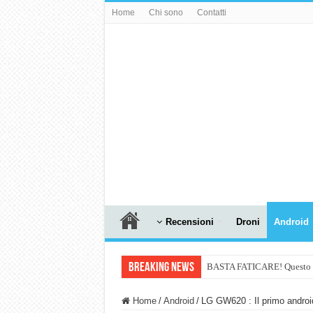
Home
Chi sono
Contatti
Recensioni
Droni
Android
Breaking News
BASTA FATICARE! Questo robo
PULISCE e SI SVUOTA DA S
Home
/
Android
/
LG GW620 : Il primo androi
NUASI B2-1: trascrizione e ri