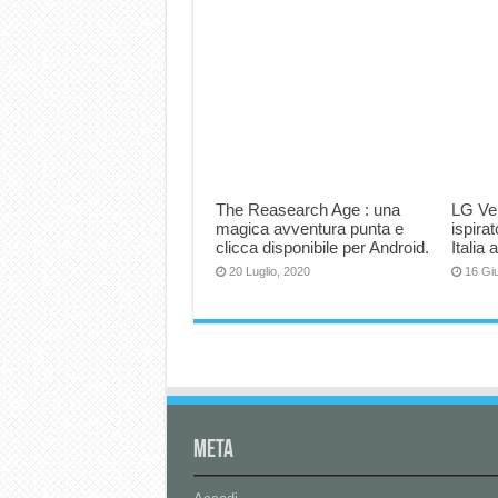
The Reasearch Age : una
LG Vel
magica avventura punta e
ispirat
clicca disponibile per Android.
Italia
20 Luglio, 2020
16 Gi
Meta