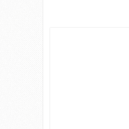
Dashcam 70mai A810 Lite: Pi
NON Crederai a quanta LU
Cecotec Millor, recensione 
Chi l’ha detto che gli Ope
BENKS OMNIWARRIOR: Più d
Brondi Amico Vero 4G: Focus
Brondi Amico VERO 4G : Fo