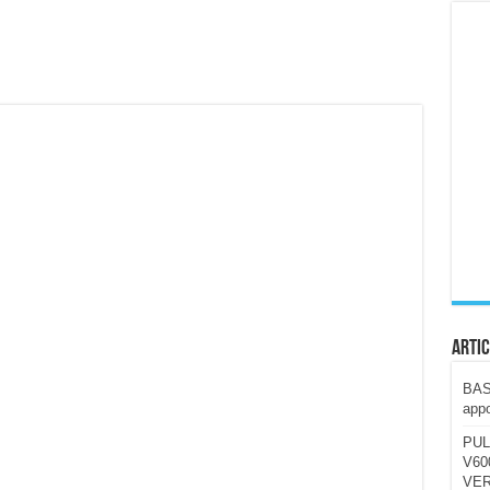
ccola, 4K e molto efficace. Ecco come va in strada
CE fa questa Lampada Letour! – RECENSIONE
della mountain bike elettrica biammortizzata.
n-Ear suonano male? Recensione EarFun Clip 2
i un semplice vetro temperato!
 su SOS, sicurezza e controllo da remoto.
cus su SOS e comandi da remoto
Artic
BAST
appo
PUL
V600
VER