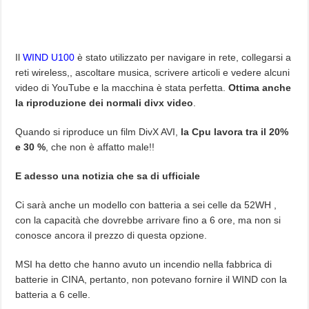
Il
WIND U100
è stato utilizzato per navigare in rete, collegarsi a
reti wireless,, ascoltare musica, scrivere articoli e vedere alcuni
video di YouTube e la macchina è stata perfetta.
Ottima anche
la riproduzione dei normali divx video
.
Quando si riproduce un film DivX AVI,
la Cpu lavora tra il 20%
e 30 %
, che non è affatto male!!
E adesso una notizia che sa di ufficiale
Ci sarà anche un modello con batteria a sei celle da 52WH ,
con la capacità che dovrebbe arrivare fino a 6 ore, ma non si
conosce ancora il prezzo di questa opzione.
MSI ha detto che hanno avuto un incendio nella fabbrica di
batterie in CINA, pertanto, non potevano fornire il WIND con la
batteria a 6 celle.