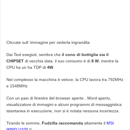
Cliccate sull ‘immagine per vederla ingrandita
Dai Test esegiuti, sembra che
il cono di bottiglia sia il
CHIPSET
di vecchia data. il suo consumo è di
8 W
, mentre la
CPU ha un ha TDP di
4W
.
Nel complesso la macchina è veloce, la CPU lavora tra 792MHz
e 1548MHz
Con un paio di finestre del browser aperte , Word aperto,
visualizzatore di immagini e alcuni programmi di messaggistica
istantanea in esecuzione, non si è notata nessuna incertezza.
Tirando le somme,
Fudzilla raccomanda
altamente il
MSI
WIND U100
!!