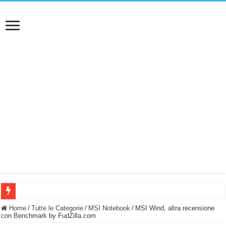
BASTA FATICARE! Questo robot tagliaerba lo appoggi e fa tutto lui! (Senza cav
Home
/
Tutte le Categorie
/
MSI Notebook
/
MSI Wind, altra recensione
con Benchmark by FudZilla.com
PULISCE e SI SVUOTA DA SOLA! UWANT V600: Aspirapolvere senza fili con