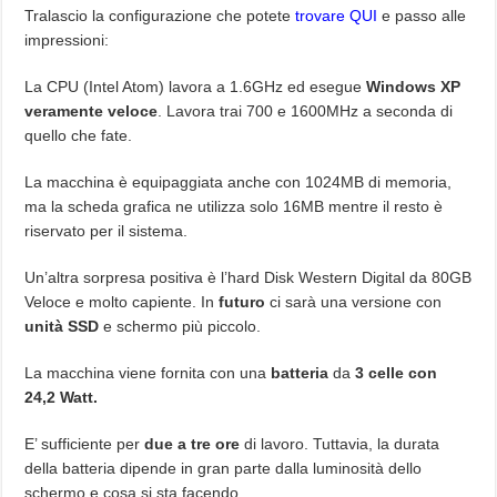
Tralascio la configurazione che potete
trovare QUI
e passo alle
impressioni:
La CPU (Intel Atom) lavora a 1.6GHz ed esegue
Windows XP
veramente veloce
. Lavora trai 700 e 1600MHz a seconda di
quello che fate.
La macchina è equipaggiata anche con 1024MB di memoria,
ma la scheda grafica ne utilizza solo 16MB mentre il resto è
riservato per il sistema.
Un’altra sorpresa positiva è l’hard Disk Western Digital da 80GB
Veloce e molto capiente. In
futuro
ci sarà una versione con
unità SSD
e schermo più piccolo.
La macchina viene fornita con una
batteria
da
3 celle con
24,2 Watt.
E’ sufficiente per
due a tre ore
di lavoro. Tuttavia, la durata
della batteria dipende in gran parte dalla luminosità dello
schermo e cosa si sta facendo.