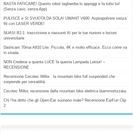
BASTA FATICARE! Questo robot tagliaerba lo appoggi e fa tutto lui!
(Senza cavo, senza App)
PULISCE e SI SVUOTA DA SOLA! UWANT V600: Aspirapolvere senza
fili con LASER VERDE!
NUASI B2-1: trascrizione e riassunti AI per le tue riunioni e lezioni
universitarie
Dashcam 70mai A810 Lite: Piccola, 4K e molto efficace. Ecco come va
in strada
NON Crederai a quanta LUCE fa questa Lampada Letour! –
RECENSIONE
Recensione Cecotec Millor : la mountain bike full suspended che
sorprende per versatilità.
Cecotec Millor, recensione della mountain bike elettrica biammortizzata.
Chi l’ha detto che gli Open-Ear suonano male? Recensione EarFun Clip
2