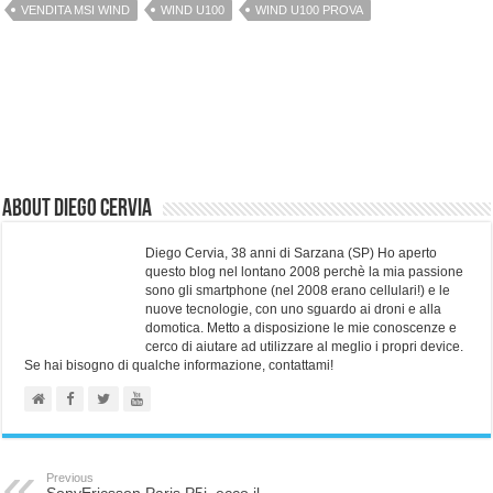
VENDITA MSI WIND
WIND U100
WIND U100 PROVA
About Diego Cervia
Diego Cervia, 38 anni di Sarzana (SP) Ho aperto
questo blog nel lontano 2008 perchè la mia passione
sono gli smartphone (nel 2008 erano cellulari!) e le
nuove tecnologie, con uno sguardo ai droni e alla
domotica. Metto a disposizione le mie conoscenze e
cerco di aiutare ad utilizzare al meglio i propri device.
Se hai bisogno di qualche informazione, contattami!
Previous
SonyEricsson Paris P5i, ecco il