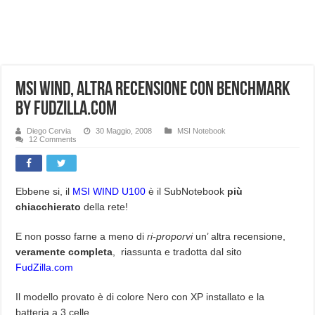
NUASI B2-1: trascrizione e riassunti AI per le tue riunioni e lezioni universitarie
Dashcam 70mai A810 Lite: Piccola, 4K e molto efficace. Ecco come va in strada
NON Crederai a quanta LUCE fa questa Lampada Letour! – RECENSIONE
MSI Wind, altra recensione con Benchmark
Cecotec Millor, recensione della mountain bike elettrica biammortizzata.
by FudZilla.com
Chi l’ha detto che gli Open-Ear suonano male? Recensione EarFun Clip 2
BENKS OMNIWARRIOR: Più di un semplice vetro temperato!
Diego Cervia
30 Maggio, 2008
MSI Notebook
12 Comments
Brondi Amico Vero 4G: Focus su SOS, sicurezza e controllo da remoto.
Brondi Amico VERO 4G : Focus su SOS e comandi da remoto
Ebbene si, il
MSI WIND U100
è il SubNotebook
più
chiacchierato
della rete!
E non posso farne a meno di
ri-proporvi
un’ altra recensione,
veramente completa
, riassunta e tradotta dal sito
FudZilla.com
Il modello provato è di colore Nero con XP installato e la
batteria a 3 celle.